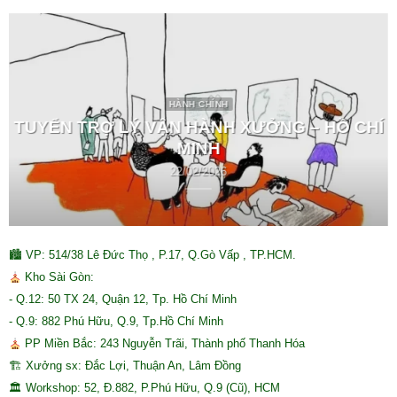
HÀNH CHÍNH
TUYỂN TRỢ LÝ VẬN HÀNH XƯỞNG – HỒ CHÍ
MINH
22/02/2026
🏙 VP: 514/38 Lê Đức Thọ , P.17, Q.Gò Vấp , TP.HCM.
Kho Sài Gòn:
- Q.12: 50 TX 24, Quận 12, Tp. Hồ Chí Minh
- Q.9: 882 Phú Hữu, Q.9, Tp.Hồ Chí Minh
PP Miền Bắc: 243 Nguyễn Trãi, Thành phố Thanh Hóa
🏗 Xưởng sx: Đắc Lợi, Thuận An, Lâm Đồng
🏛 Workshop: 52, Đ.882, P.Phú Hữu, Q.9 (Cũ), HCM