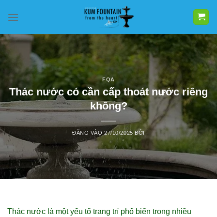
Bỏ
qua
nội
dung
FQA
Thác nước có cần cấp thoát nước riêng
không?
ĐĂNG VÀO
27/10/2025
BỞI
Thác nước là một yếu tố trang trí phổ biến trong nhiều