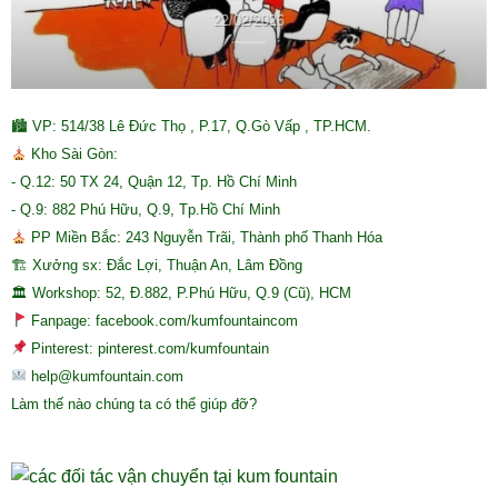
22/02/2026
🏙 VP: 514/38 Lê Đức Thọ , P.17, Q.Gò Vấp , TP.HCM.
Kho Sài Gòn:
- Q.12: 50 TX 24, Quận 12, Tp. Hồ Chí Minh
- Q.9: 882 Phú Hữu, Q.9, Tp.Hồ Chí Minh
PP Miền Bắc: 243 Nguyễn Trãi, Thành phố Thanh Hóa
🏗 Xưởng sx: Đắc Lợi, Thuận An, Lâm Đồng
🏛 Workshop: 52, Đ.882, P.Phú Hữu, Q.9 (Cũ), HCM
Fanpage: facebook.com/kumfountaincom
Pinterest: pinterest.com/kumfountain
help@kumfountain.com
Làm thế nào chúng ta có thể giúp đỡ?