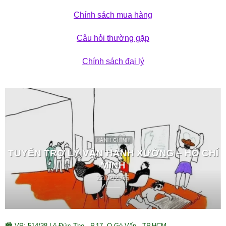
Chính sách mua hàng
Câu hỏi thường gặp
Chính sách đại lý
HÀNH CHÍNH
TUYỂN TRỢ LÝ VẬN HÀNH XƯỞNG – HỒ CHÍ
MINH
22/02/2026
🏙 VP: 514/38 Lê Đức Thọ , P.17, Q.Gò Vấp , TP.HCM.