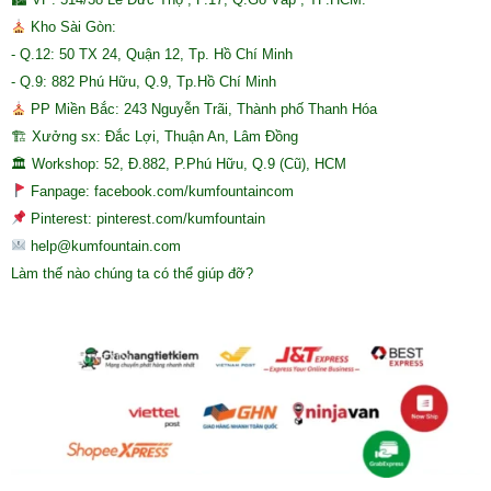
Kho Sài Gòn:
- Q.12: 50 TX 24, Quận 12, Tp. Hồ Chí Minh
- Q.9: 882 Phú Hữu, Q.9, Tp.Hồ Chí Minh
PP Miền Bắc: 243 Nguyễn Trãi, Thành phố Thanh Hóa
🏗 Xưởng sx: Đắc Lợi, Thuận An, Lâm Đồng
🏛 Workshop: 52, Đ.882, P.Phú Hữu, Q.9 (Cũ), HCM
Fanpage: facebook.com/kumfountaincom
Pinterest: pinterest.com/kumfountain
help@kumfountain.com
Làm thế nào chúng ta có thể giúp đỡ?