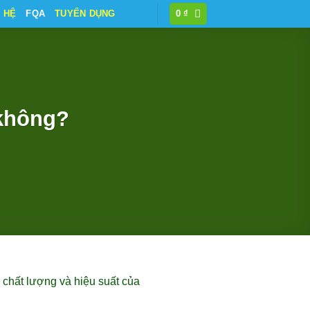
N HỆ
FQA
TUYỂN DỤNG
0
₫
không?
chất lượng và hiệu suất của