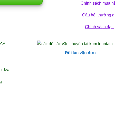
Chính sách mua h
 hảo cho không gian
28/12/2025
sống
Câu hỏi thường g
29/12/2025
Chính sách đại l
HCM.
Đối tác vận đơn
nh Hóa
CM