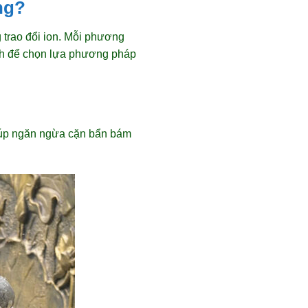
ng?
trao đổi ion. Mỗi phương
ình để chọn lựa phương pháp
iúp ngăn ngừa cặn bẩn bám