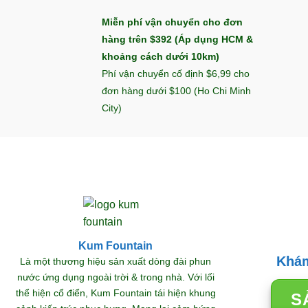
Miễn phí vận chuyển cho đơn
hàng trên $392 (Áp dụng HCM &
khoảng cách dưới 10km)
Phí vận chuyển cố định $6,99 cho
đơn hàng dưới $100 (Ho Chi Minh
City)
Kum Fountain
Khám
TRANG TRÍ SÂN VƯỜN
Là một thương hiệu sản xuất dòng đài phun
nước ứng dụng ngoài trời & trong nhà. Với lối
 Thác
Đài phun nước phong thủy
Thá
thể hiện cổ điển, Kum Fountain tái hiện khung
S
ng 2
thu hút lộc
bụ