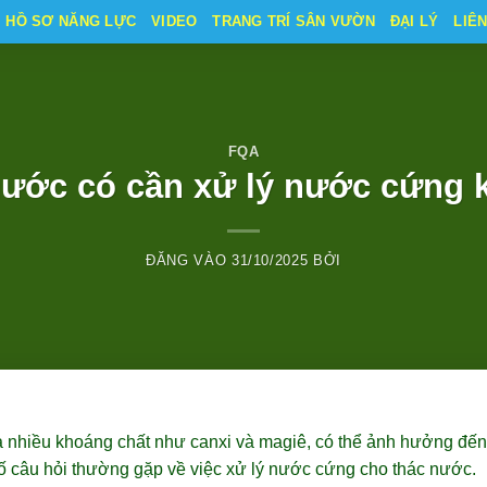
HỒ SƠ NĂNG LỰC
VIDEO
TRANG TRÍ SÂN VƯỜN
ĐẠI LÝ
LIÊ
FQA
nước có cần xử lý nước cứng 
ĐĂNG VÀO
31/10/2025
BỞI
 nhiều khoáng chất như canxi và magiê, có thể ảnh hưởng đến 
ố câu hỏi thường gặp về việc xử lý nước cứng cho thác nước.