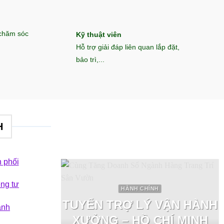
 chăm sóc
Kỹ thuật viên
Hỗ trợ giải đáp liên quan lắp đặt,
bảo trì,...
H
 phối
êng tư
 VƯỜN
HÀNH CHÍNH
 sân vườn
TUYỂN TRỢ LÝ VẬN HÀNH
ành
hi phí
XƯỞNG – HỒ CHÍ MINH