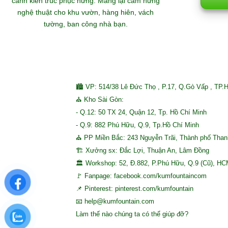
cảnh kiến trúc phục hưng. Mang lại cảm hứng
hoàn
29/12/2025
nghệ thuật cho khu vườn, hàng hiên, vách
tường, ban công nhà bạn.
🏙 VP: 514/38 Lê Đức Thọ , P.17, Q.Gò Vấp , TP.
⛪ Kho Sài Gòn:
- Q.12: 50 TX 24, Quận 12, Tp. Hồ Chí Minh
- Q.9: 882 Phú Hữu, Q.9, Tp.Hồ Chí Minh
⛪ PP Miền Bắc: 243 Nguyễn Trãi, Thành phố Tha
🏗 Xưởng sx: Đắc Lợi, Thuận An, Lâm Đồng
🏛 Workshop: 52, Đ.882, P.Phú Hữu, Q.9 (Cũ), H
🚩 Fanpage: facebook.com/kumfountaincom
📌 Pinterest: pinterest.com/kumfountain
📧 help@kumfountain.com
Làm thế nào chúng ta có thể giúp đỡ?