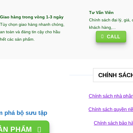
Tư Vấn Viên
Giao hàng trong vòng 1-3 ngày
Chính sách đại lý, giá,
Tùy chọn giao hàng nhanh chóng,
khách hàng,...
an toàn và đáng tin cậy cho hầu
CALL
hết các sản phẩm.
CHÍNH SÁC
Chính sách nhà phân
Chính sách quyền ri
 phá bộ sưu tập
TRANG TRÍ SÂN VƯỜN
TRANG TRÍ SÂN
c nước vách kính xua
Đài phun nước
Chính sách bảo h
ẢN PHẨM
i làm mát: Giải pháp
nhỏ tối ưu c