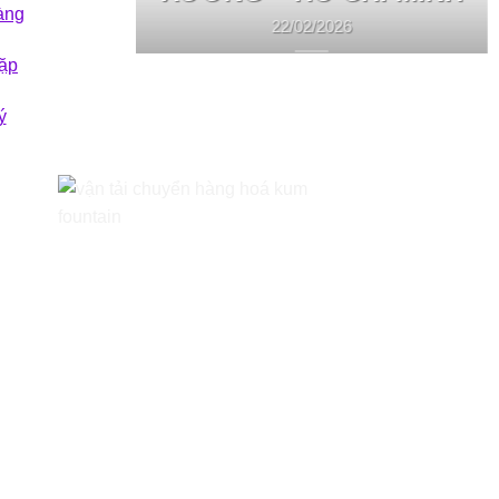
àng
22/02/2026
ặp
ý