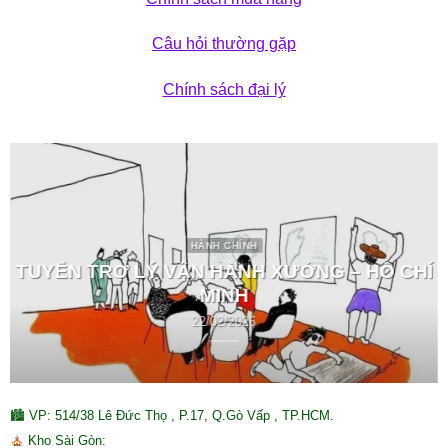
Câu hỏi thường gặp
Chính sách đại lý
HÀNH CHÍNH
TUYỂN TRỢ LÝ VẬN HÀNH XƯỞNG – HỒ CHÍ
MINH
22/02/2026
🏙 VP: 514/38 Lê Đức Thọ , P.17, Q.Gò Vấp , TP.HCM.
Kho Sài Gòn: