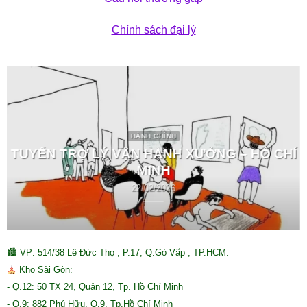
Chính sách đại lý
HÀNH CHÍNH
TUYỂN TRỢ LÝ VẬN HÀNH XƯỞNG – HỒ CHÍ
MINH
22/02/2026
🏙 VP: 514/38 Lê Đức Thọ , P.17, Q.Gò Vấp , TP.HCM.
Kho Sài Gòn:
- Q.12: 50 TX 24, Quận 12, Tp. Hồ Chí Minh
- Q.9: 882 Phú Hữu, Q.9, Tp.Hồ Chí Minh