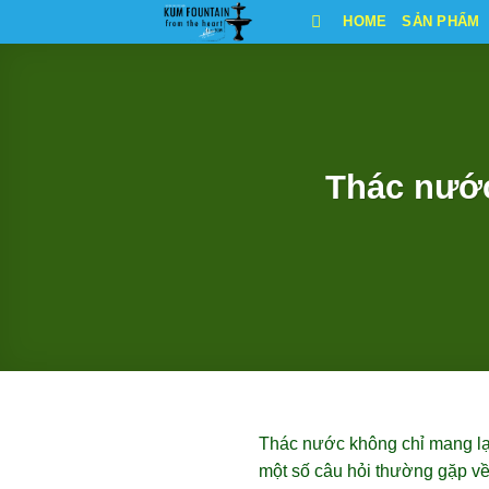
Bỏ
HOME
SẢN PHẨM
qua
nội
dung
Thác nước
Thác nước không chỉ mang lại
một số câu hỏi thường gặp về