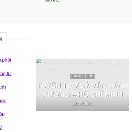
bảo trì,...
H
 phối
êng tư
HÀNH CHÍNH
TUYỂN TRỢ LÝ VẬN HÀNH
ành
XƯỞNG – HỒ CHÍ MINH
àng
22/02/2026
ặp
ý