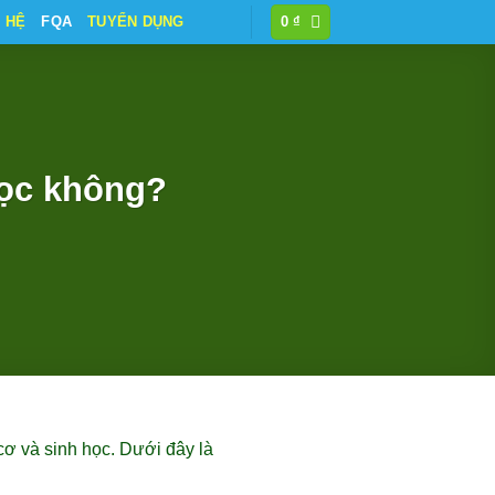
N HỆ
FQA
TUYỂN DỤNG
0
₫
học không?
cơ và sinh học. Dưới đây là