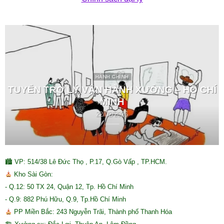
HÀNH CHÍNH
TUYỂN TRỢ LÝ VẬN HÀNH XƯỞNG – HỒ CHÍ
MINH
22/02/2026
🏙 VP: 514/38 Lê Đức Thọ , P.17, Q.Gò Vấp , TP.HCM.
Kho Sài Gòn:
- Q.12: 50 TX 24, Quận 12, Tp. Hồ Chí Minh
- Q.9: 882 Phú Hữu, Q.9, Tp.Hồ Chí Minh
PP Miền Bắc: 243 Nguyễn Trãi, Thành phố Thanh Hóa