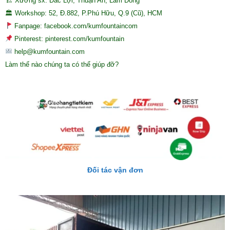
🏗 Xưởng sx: Đắc Lợi, Thuận An, Lâm Đồng
🏛 Workshop: 52, Đ.882, P.Phú Hữu, Q.9 (Cũ), HCM
Fanpage: facebook.com/kumfountaincom
Pinterest: pinterest.com/kumfountain
help@kumfountain.com
Làm thế nào chúng ta có thể giúp đỡ?
Đối tác vận đơn