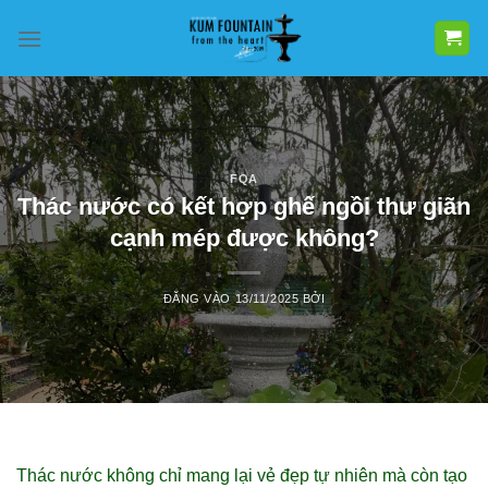
Bỏ
qua
nội
dung
FQA
Thác nước có kết hợp ghế ngồi thư giãn
cạnh mép được không?
ĐĂNG VÀO
13/11/2025
BỞI
Thác nước không chỉ mang lại vẻ đẹp tự nhiên mà còn tạo