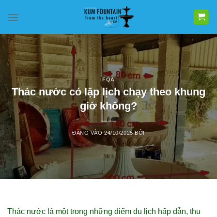
Bỏ
qua
nội
dung
FQA
Thác nước có lập lịch chạy theo khung
giờ không?
ĐĂNG VÀO
24/10/2025
BỞI
Thác nước là một trong những điểm du lịch hấp dẫn, thu