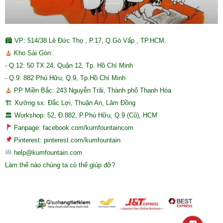
🏙 VP: 514/38 Lê Đức Thọ , P.17, Q.Gò Vấp , TP.HCM.
Kho Sài Gòn:
- Q.12: 50 TX 24, Quận 12, Tp. Hồ Chí Minh
- Q.9: 882 Phú Hữu, Q.9, Tp.Hồ Chí Minh
PP Miền Bắc: 243 Nguyễn Trãi, Thành phố Thanh Hóa
🏗 Xưởng sx: Đắc Lợi, Thuận An, Lâm Đồng
🏛 Workshop: 52, Đ.882, P.Phú Hữu, Q.9 (Cũ), HCM
Fanpage: facebook.com/kumfountaincom
Pinterest: pinterest.com/kumfountain
help@kumfountain.com
Làm thế nào chúng ta có thể giúp đỡ?