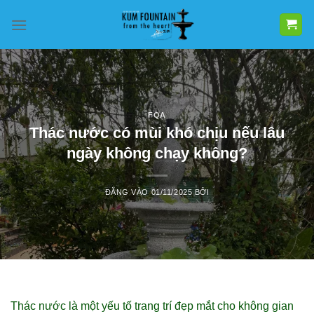
Bỏ
qua
nội
dung
FQA
Thác nước có mùi khó chịu nếu lâu
ngày không chạy không?
ĐĂNG VÀO
01/11/2025
BỞI
Thác nước là một yếu tố trang trí đẹp mắt cho không gian