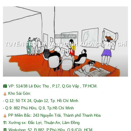
HÀNH CHÍNH
TUYỂN TRỢ LÝ VẬN HÀNH XƯỞNG – HỒ CHÍ
MINH
22/02/2026
🏙 VP: 514/38 Lê Đức Thọ , P.17, Q.Gò Vấp , TP.HCM.
Kho Sài Gòn:
- Q.12: 50 TX 24, Quận 12, Tp. Hồ Chí Minh
- Q.9: 882 Phú Hữu, Q.9, Tp.Hồ Chí Minh
PP Miền Bắc: 243 Nguyễn Trãi, Thành phố Thanh Hóa
🏗 Xưởng sx: Đắc Lợi, Thuận An, Lâm Đồng
🏛 Workshop: 52, Đ.882, P.Phú Hữu, Q.9 (Cũ), HCM