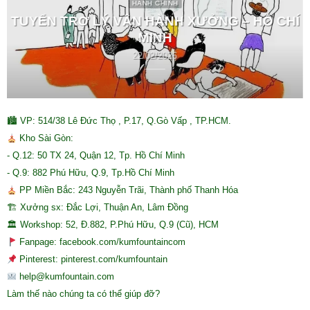
HÀNH CHÍNH
TUYỂN TRỢ LÝ VẬN HÀNH XƯỞNG – HỒ CHÍ
MINH
22/02/2026
🏙 VP: 514/38 Lê Đức Thọ , P.17, Q.Gò Vấp , TP.HCM.
Kho Sài Gòn:
- Q.12: 50 TX 24, Quận 12, Tp. Hồ Chí Minh
- Q.9: 882 Phú Hữu, Q.9, Tp.Hồ Chí Minh
PP Miền Bắc: 243 Nguyễn Trãi, Thành phố Thanh Hóa
🏗 Xưởng sx: Đắc Lợi, Thuận An, Lâm Đồng
🏛 Workshop: 52, Đ.882, P.Phú Hữu, Q.9 (Cũ), HCM
Fanpage: facebook.com/kumfountaincom
Pinterest: pinterest.com/kumfountain
help@kumfountain.com
Làm thế nào chúng ta có thể giúp đỡ?