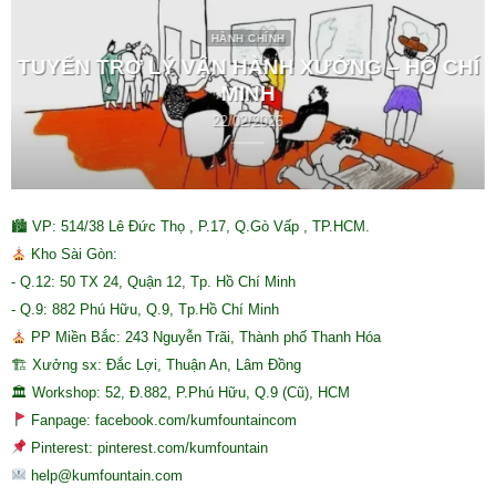
HÀNH CHÍNH
TUYỂN TRỢ LÝ VẬN HÀNH XƯỞNG – HỒ CHÍ
MINH
22/02/2026
🏙 VP: 514/38 Lê Đức Thọ , P.17, Q.Gò Vấp , TP.HCM.
Kho Sài Gòn:
- Q.12: 50 TX 24, Quận 12, Tp. Hồ Chí Minh
- Q.9: 882 Phú Hữu, Q.9, Tp.Hồ Chí Minh
PP Miền Bắc: 243 Nguyễn Trãi, Thành phố Thanh Hóa
🏗 Xưởng sx: Đắc Lợi, Thuận An, Lâm Đồng
🏛 Workshop: 52, Đ.882, P.Phú Hữu, Q.9 (Cũ), HCM
Fanpage: facebook.com/kumfountaincom
Pinterest: pinterest.com/kumfountain
help@kumfountain.com