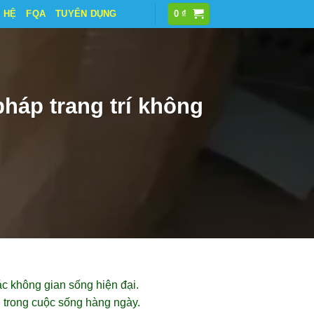
N HỆ
FQA
TUYỂN DỤNG
0
₫
pháp trang trí không
ác không gian sống hiện đại.
g trong cuộc sống hàng ngày.