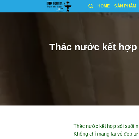
Bỏ
HOME
SẢN PHẨM
qua
nội
dung
Thác nước kết hợp s
Thác nước kết hợp sỏi suối nh
Không chỉ mang lại vẻ đẹp tự