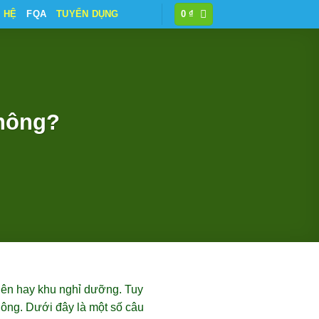
N HỆ
FQA
TUYỂN DỤNG
0
₫
không?
viên hay khu nghỉ dưỡng. Tuy
hông. Dưới đây là một số câu