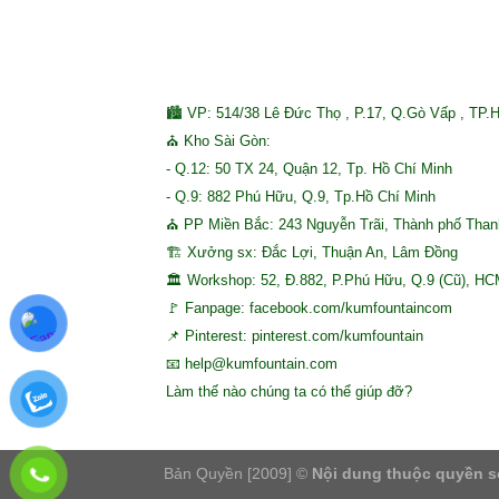
🏙 VP: 514/38 Lê Đức Thọ , P.17, Q.Gò Vấp , TP.
⛪ Kho Sài Gòn:
- Q.12: 50 TX 24, Quận 12, Tp. Hồ Chí Minh
- Q.9: 882 Phú Hữu, Q.9, Tp.Hồ Chí Minh
⛪ PP Miền Bắc: 243 Nguyễn Trãi, Thành phố Tha
🏗 Xưởng sx: Đắc Lợi, Thuận An, Lâm Đồng
🏛 Workshop: 52, Đ.882, P.Phú Hữu, Q.9 (Cũ), H
🚩 Fanpage: facebook.com/kumfountaincom
📌 Pinterest: pinterest.com/kumfountain
📧 help@kumfountain.com
Làm thế nào chúng ta có thể giúp đỡ?
Bản Quyền [2009] ©
Nội dung thuộc quyền s