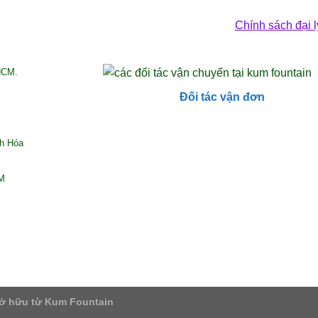
Chính sách đại l
HCM.
Đối tác vận đơn
nh Hóa
CM
ở hữu từ Kum Fountain