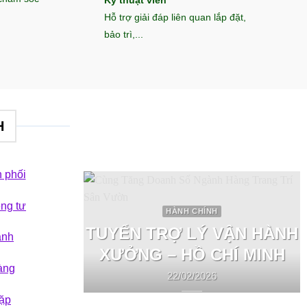
Kỹ thuật viên
Hỗ trợ giải đáp liên quan lắp đặt,
bảo trì,...
H
 phối
êng tư
HÀNH CHÍNH
TUYỂN TRỢ LÝ VẬN HÀNH
ành
XƯỞNG – HỒ CHÍ MINH
àng
22/02/2026
ặp