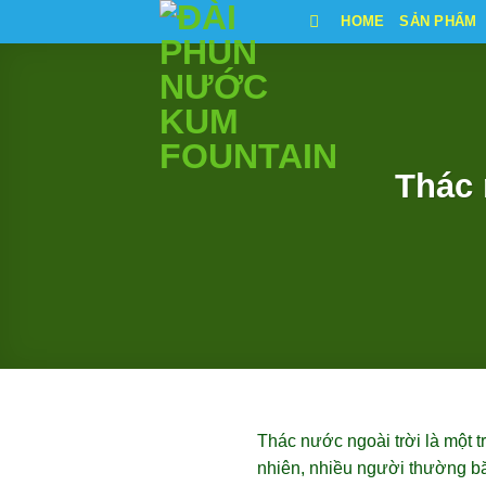
Bỏ
HOME
SẢN PHẨM
qua
nội
dung
Thác 
Thác nước ngoài trời là một t
nhiên, nhiều người thường bă