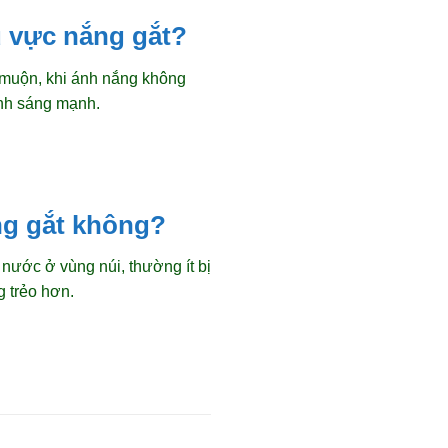
u vực nắng gắt?
 muộn, khi ánh nắng không
ánh sáng mạnh.
ng gắt không?
nước ở vùng núi, thường ít bị
 trẻo hơn.