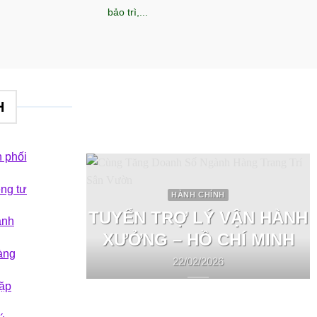
bảo trì,...
H
 phối
êng tư
HÀNH CHÍNH
TUYỂN TRỢ LÝ VẬN HÀNH
ành
XƯỞNG – HỒ CHÍ MINH
àng
22/02/2026
ặp