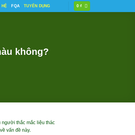
N HỆ
FQA
TUYỂN DỤNG
0
₫
màu không?
 người thắc mắc liệu thác
về vấn đề này.