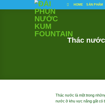
Bỏ
HOME
SẢN PHẨM
qua
nội
dung
Thác nước
Thác nước là một trong những
nước ở khu vực nắng gắt có b