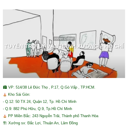
HÀNH CHÍNH
TUYỂN TRỢ LÝ VẬN HÀNH XƯỞNG – HỒ CHÍ
MINH
22/02/2026
🏙 VP: 514/38 Lê Đức Thọ , P.17, Q.Gò Vấp , TP.HCM.
Kho Sài Gòn:
- Q.12: 50 TX 24, Quận 12, Tp. Hồ Chí Minh
- Q.9: 882 Phú Hữu, Q.9, Tp.Hồ Chí Minh
PP Miền Bắc: 243 Nguyễn Trãi, Thành phố Thanh Hóa
🏗 Xưởng sx: Đắc Lợi, Thuận An, Lâm Đồng