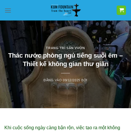
Bỏ
qua
nội
dung
TRANG TRÍ SÂN VƯỜN
Thác nước phòng ngủ tiếng suối êm –
Thiết kế không gian thư giãn
ĐĂNG VÀO
09/12/2025
BỞI
Khi cuộc sống ngày càng bận rộn, việc tạo ra một không