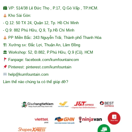
🏙 VP: 514/38 Lê Đức Thọ , P.17, Q.Gò Vấp , TP.HCM.
Kho Sài Gòn:
- Q.12: 50 TX 24, Quận 12, Tp. Hồ Chí Minh
- Q.9: 882 Phú Hữu, Q.9, Tp.Hồ Chí Minh
PP Miền Bắc: 243 Nguyễn Trãi, Thành phố Thanh Hóa
🏗 Xưởng sx: Đắc Lợi, Thuận An, Lâm Đồng
🏛 Workshop: 52, Đ.882, P.Phú Hữu, Q.9 (Cũ), HCM
Fanpage: facebook.com/kumfountaincom
Pinterest: pinterest.com/kumfountain
help@kumfountain.com
Làm thế nào chúng ta có thể giúp đỡ?