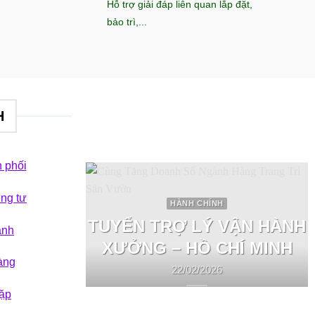
Hỗ trợ giải đáp liên quan lắp đặt,
bảo trì,...
H
 phối
êng tư
HÀNH CHÍNH
TUYỂN TRỢ LÝ VẬN HÀNH
ành
XƯỞNG – HỒ CHÍ MINH
àng
22/02/2026
ặp