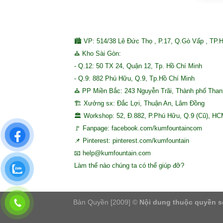
🏙 VP: 514/38 Lê Đức Thọ , P.17, Q.Gò Vấp , TP.
⛪ Kho Sài Gòn:
- Q.12: 50 TX 24, Quận 12, Tp. Hồ Chí Minh
- Q.9: 882 Phú Hữu, Q.9, Tp.Hồ Chí Minh
⛪ PP Miền Bắc: 243 Nguyễn Trãi, Thành phố Tha
🏗 Xưởng sx: Đắc Lợi, Thuận An, Lâm Đồng
🏛 Workshop: 52, Đ.882, P.Phú Hữu, Q.9 (Cũ), H
🚩 Fanpage: facebook.com/kumfountaincom
📌 Pinterest: pinterest.com/kumfountain
📧 help@kumfountain.com
Làm thế nào chúng ta có thể giúp đỡ?
Bản Quyền [2009] ©
Nội dung thuộc quyền s