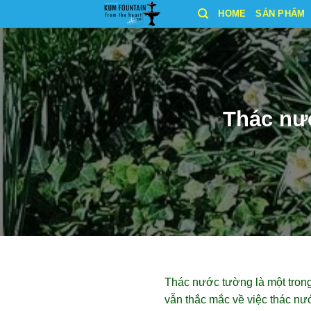
Bỏ
HOME
SẢN PHẨM
qua
nội
dung
Thác nư
Thác nước tường là một trong 
vẫn thắc mắc về việc thác nư