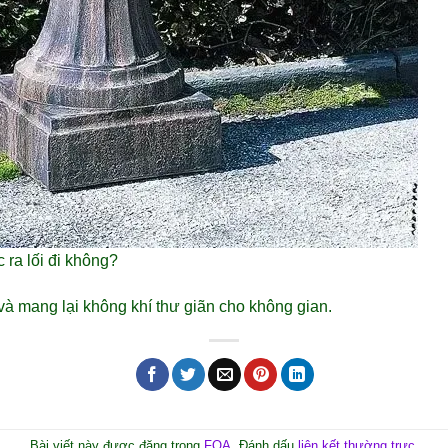
ra lối đi không?
và mang lại không khí thư giãn cho không gian.
Bài viết này được đăng trong
FQA
. Đánh dấu
liên kết thường trực
.