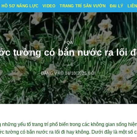
HỒ SƠ NĂNG LỰC
VIDEO
TRANG TRÍ SÂN VƯỜN
ĐẠI LÝ
LIÊ
FQA
ớc tường có bắn nước ra lối đ
ĐĂNG VÀO
18/10/2025
BỞI
những yếu tố trang trí phổ biến trong các không gian sống hiện
ớc tường có bắn nước ra lối đi hay không. Dưới đây là một số 