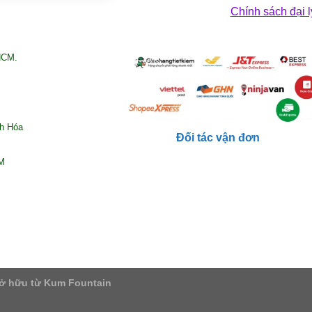
Chính sách đại l
HCM.
nh Hóa
Đối tác vận đơn
CM
ở hữu từ Kum Fountain