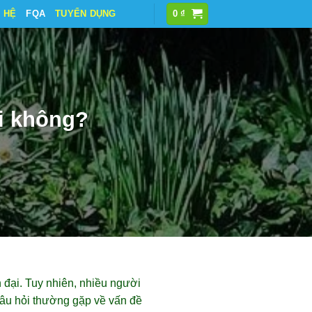
N HỆ
FQA
TUYỂN DỤNG
0
₫
i không?
 đại. Tuy nhiên, nhiều người
câu hỏi thường gặp về vấn đề