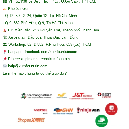
🏙 VP: 514/38 Lê Đức Thọ , P.17, Q.Gò Vấp , TP.HCM.
Kho Sài Gòn:
- Q.12: 50 TX 24, Quận 12, Tp. Hồ Chí Minh
- Q.9: 882 Phú Hữu, Q.9, Tp.Hồ Chí Minh
PP Miền Bắc: 243 Nguyễn Trãi, Thành phố Thanh Hóa
🏗 Xưởng sx: Đắc Lợi, Thuận An, Lâm Đồng
🏛 Workshop: 52, Đ.882, P.Phú Hữu, Q.9 (Cũ), HCM
Fanpage: facebook.com/kumfountaincom
Pinterest: pinterest.com/kumfountain
help@kumfountain.com
Làm thế nào chúng ta có thể giúp đỡ?