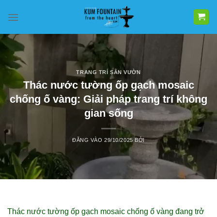
Bỏ
qua
nội
dung
TRANG TRÍ SÂN VƯỜN
Thác nước tường ốp gạch mosaic
chống ố vàng: Giải pháp trang trí không
gian sống
ĐĂNG VÀO
29/10/2025
BỞI
Thác nước tường ốp gạch mosaic chống ố vàng đang trở