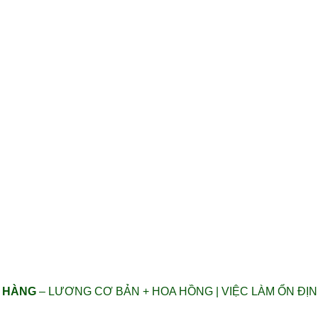
N HÀNG
– LƯƠNG CƠ BẢN + HOA HỒNG | VIỆC LÀM ỔN ĐỊN