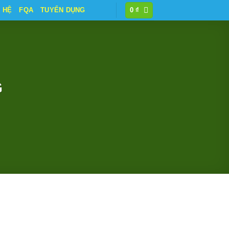
N HỆ
FQA
TUYỂN DỤNG
0
₫
G