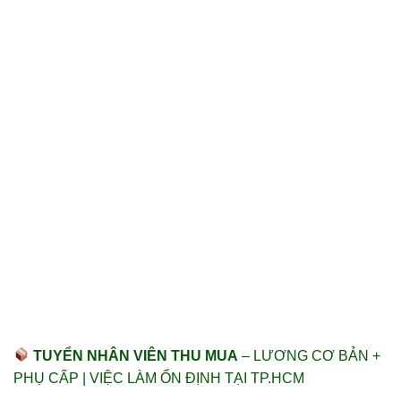
TUYỂN NHÂN VIÊN THU MUA
– LƯƠNG CƠ BẢN +
PHỤ CẤP | VIỆC LÀM ỔN ĐỊNH TẠI TP.HCM