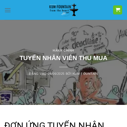
Bỏ
qua
nội
dung
HÀNH CHÍNH
TUYỂN NHÂN VIÊN THU MUA
ĐĂNG VÀO
06/06/2025
BỞI
KUM FOUNTAIN