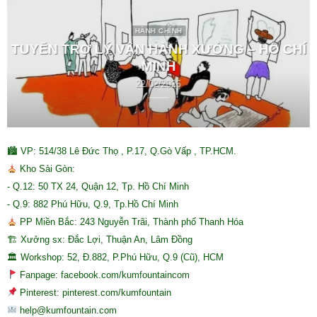
HÀNH CHÍNH
TUYỂN TRỢ LÝ VẬN HÀNH XƯỞNG – HỒ CHÍ
MINH
22/02/2026
🏙 VP: 514/38 Lê Đức Thọ , P.17, Q.Gò Vấp , TP.HCM.
Kho Sài Gòn:
- Q.12: 50 TX 24, Quận 12, Tp. Hồ Chí Minh
- Q.9: 882 Phú Hữu, Q.9, Tp.Hồ Chí Minh
PP Miền Bắc: 243 Nguyễn Trãi, Thành phố Thanh Hóa
🏗 Xưởng sx: Đắc Lợi, Thuận An, Lâm Đồng
🏛 Workshop: 52, Đ.882, P.Phú Hữu, Q.9 (Cũ), HCM
Fanpage: facebook.com/kumfountaincom
Pinterest: pinterest.com/kumfountain
help@kumfountain.com