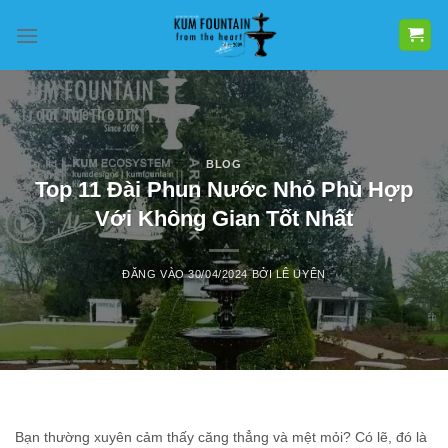
Bỏ
qua
nội
dung
BLOG
Top 11 Đài Phun Nước Nhỏ Phù Hợp
Với Không Gian Tốt Nhất
ĐĂNG VÀO
30/04/2024
BỞI
LÊ UYÊN
Bạn thường xuyên cảm thấy căng thẳng và mệt mỏi? Có lẽ, đó là