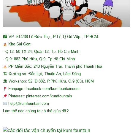
MINH
22/02/2026
🏙 VP: 514/38 Lê Đức Thọ , P.17, Q.Gò Vấp , TP.HCM.
Kho Sài Gòn:
- Q.12: 50 TX 24, Quận 12, Tp. Hồ Chí Minh
- Q.9: 882 Phú Hữu, Q.9, Tp.Hồ Chí Minh
PP Miền Bắc: 243 Nguyễn Trãi, Thành phố Thanh Hóa
🏗 Xưởng sx: Đắc Lợi, Thuận An, Lâm Đồng
🏛 Workshop: 52, Đ.882, P.Phú Hữu, Q.9 (Cũ), HCM
Fanpage: facebook.com/kumfountaincom
Pinterest: pinterest.com/kumfountain
help@kumfountain.com
Làm thế nào chúng ta có thể giúp đỡ?