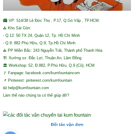
🏙 VP: 514/38 Lê Đức Thọ , P.17, Q.Gò Vấp , TP.HCM.
⛪ Kho Sài Gòn:
- Q.12: 50 TX 24, Quận 12, Tp. Hồ Chí Minh
- Q.9: 882 Phú Hữu, Q.9, Tp.Hồ Chí Minh
⛪ PP Miền Bắc: 243 Nguyễn Trãi, Thành phố Thanh Hóa
🏗 Xưởng sx: Đắc Lợi, Thuận An, Lâm Đồng
🏛 Workshop: 52, Đ.882, P.Phú Hữu, Q.9 (Cũ), HCM
🚩 Fanpage: facebook.com/kumfountaincom
📌 Pinterest: pinterest.com/kumfountain
📧 help@kumfountain.com
Làm thế nào chúng ta có thể giúp đỡ?
Đối tác vận đơn