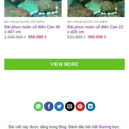
ĐÀI PHUN NƯỚC CỔ ĐIỂN
ĐÀI PHUN NƯỚC CỔ ĐIỂN
Đài phun nước cổ điển Cao 40
Đài phun nước cổ điển Cao 22
x d47 cm
x d25 cm
Giá
Giá
Giá
Giá
1.100.000
₫
950.000
₫
521.000
₫
490.000
₫
gốc
hiện
gốc
hiện
là:
tại
là:
tại
1.100.000 ₫.
là:
521.000 ₫.
là:
950.000 ₫.
490.000 ₫.
VIEW MORE
Bài viết này được đăng trong
Blog
. Đánh dấu
liên kết thường trực
.