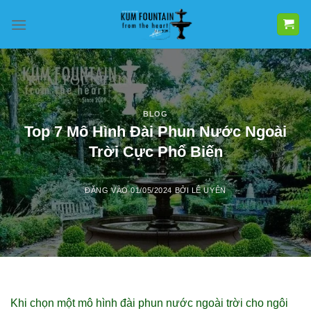
Bỏ
qua
nội
dung
BLOG
Top 7 Mô Hình Đài Phun Nước Ngoài
Trời Cực Phổ Biến
ĐĂNG VÀO
01/05/2024
BỞI
LÊ UYÊN
Khi chọn một mô hình đài phun nước ngoài trời cho ngôi