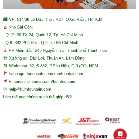
🏙 VP: 514/38 Lê Đức Thọ , P.17, Q.Gò Vấp , TP.HCM.
Kho Sài Gòn:
- Q.12: 50 TX 24, Quận 12, Tp. Hồ Chí Minh
- Q.9: 882 Phú Hữu, Q.9, Tp.Hồ Chí Minh
PP Miền Bắc: 243 Nguyễn Trãi, Thành phố Thanh Hóa
🏗 Xưởng sx: Đắc Lợi, Thuận An, Lâm Đồng
🏛 Workshop: 52, Đ.882, P.Phú Hữu, Q.9 (Cũ), HCM
Fanpage: facebook.com/kumfountaincom
Pinterest: pinterest.com/kumfountain
help@kumfountain.com
Làm thế nào chúng ta có thể giúp đỡ?