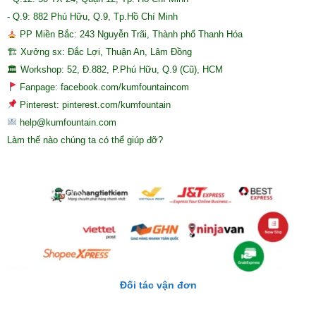
- Q.9: 882 Phú Hữu, Q.9, Tp.Hồ Chí Minh
PP Miền Bắc: 243 Nguyễn Trãi, Thành phố Thanh Hóa
🏗 Xưởng sx: Đắc Lợi, Thuận An, Lâm Đồng
🏛 Workshop: 52, Đ.882, P.Phú Hữu, Q.9 (Cũ), HCM
Fanpage: facebook.com/kumfountaincom
Pinterest: pinterest.com/kumfountain
help@kumfountain.com
Làm thế nào chúng ta có thể giúp đỡ?
Đối tác vận đơn