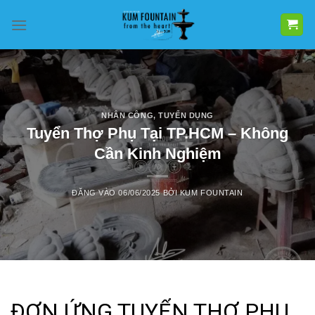
Bỏ
qua
nội
dung
NHÂN CÔNG
,
TUYỂN DỤNG
Tuyển Thợ Phụ Tại TP.HCM – Không
Cần Kinh Nghiệm
ĐĂNG VÀO
06/06/2025
BỞI
KUM FOUNTAIN