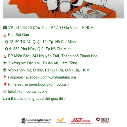
22/02/2026
🏙 VP: 514/38 Lê Đức Thọ , P.17, Q.Gò Vấp , TP.HCM.
Kho Sài Gòn:
- Q.12: 50 TX 24, Quận 12, Tp. Hồ Chí Minh
- Q.9: 882 Phú Hữu, Q.9, Tp.Hồ Chí Minh
PP Miền Bắc: 243 Nguyễn Trãi, Thành phố Thanh Hóa
🏗 Xưởng sx: Đắc Lợi, Thuận An, Lâm Đồng
🏛 Workshop: 52, Đ.882, P.Phú Hữu, Q.9 (Cũ), HCM
Fanpage: facebook.com/kumfountaincom
Pinterest: pinterest.com/kumfountain
help@kumfountain.com
Làm thế nào chúng ta có thể giúp đỡ?