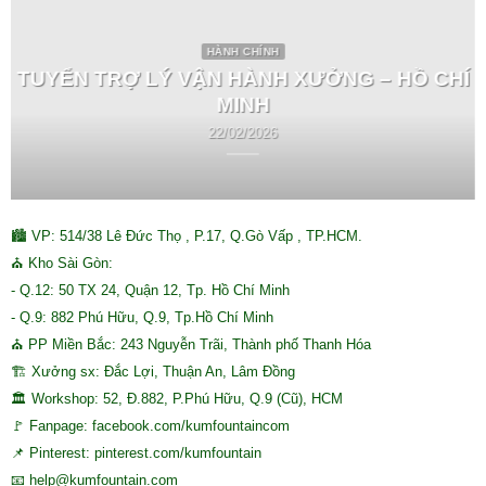
HÀNH CHÍNH
TUYỂN TRỢ LÝ VẬN HÀNH XƯỞNG – HỒ CHÍ
MINH
22/02/2026
🏙 VP: 514/38 Lê Đức Thọ , P.17, Q.Gò Vấp , TP.HCM.
⛪ Kho Sài Gòn:
- Q.12: 50 TX 24, Quận 12, Tp. Hồ Chí Minh
- Q.9: 882 Phú Hữu, Q.9, Tp.Hồ Chí Minh
⛪ PP Miền Bắc: 243 Nguyễn Trãi, Thành phố Thanh Hóa
🏗 Xưởng sx: Đắc Lợi, Thuận An, Lâm Đồng
🏛 Workshop: 52, Đ.882, P.Phú Hữu, Q.9 (Cũ), HCM
🚩 Fanpage: facebook.com/kumfountaincom
📌 Pinterest: pinterest.com/kumfountain
📧 help@kumfountain.com