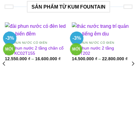
SẢN PHẨM TỪ KUM FOUNTAIN
-3%
-3%
ĐÀI PHUN NƯỚC CỔ ĐIỂN
ĐÀI PHUN NƯỚC CỔ ĐIỂN
Đài phun nước 2 tầng chân cổ
Đài phun nước 2 tầng
MỚI
MỚI
điển KC02T155
KC2T202
Khoảng
Khoả
12.550.000
₫
–
16.600.000
₫
14.500.000
₫
–
22.800.000
₫
giá:
giá:
từ
từ
12.550.000 ₫
14.5
đến
đến
16.600.000 ₫
22.8