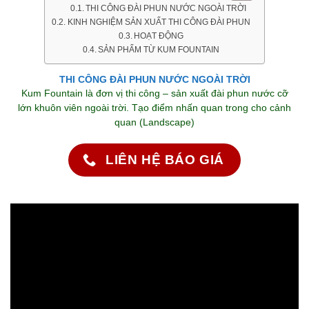
THI CÔNG ĐÀI PHUN NƯỚC NGOÀI TRỜI
KINH NGHIỆM SẢN XUẤT THI CÔNG ĐÀI PHUN
HOẠT ĐỘNG
SẢN PHẨM TỪ KUM FOUNTAIN
THI CÔNG ĐÀI PHUN NƯỚC NGOÀI TRỜI
Kum Fountain là đơn vị thi công – sản xuất đài phun nước cỡ
lớn khuôn viên ngoài trời. Tạo điểm nhấn quan trong cho cảnh
quan (Landscape)
LIÊN HỆ BÁO GIÁ