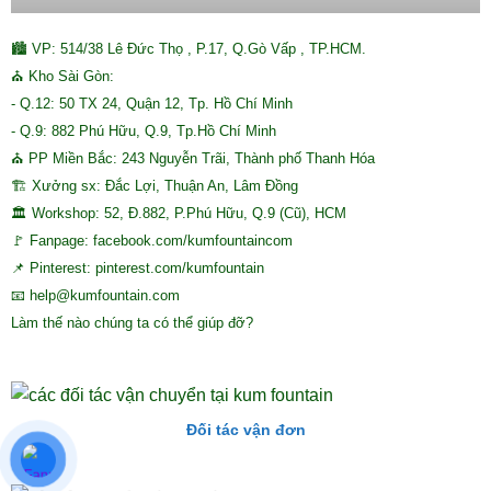
🏙 VP: 514/38 Lê Đức Thọ , P.17, Q.Gò Vấp , TP.HCM.
⛪ Kho Sài Gòn:
- Q.12: 50 TX 24, Quận 12, Tp. Hồ Chí Minh
- Q.9: 882 Phú Hữu, Q.9, Tp.Hồ Chí Minh
⛪ PP Miền Bắc: 243 Nguyễn Trãi, Thành phố Thanh Hóa
🏗 Xưởng sx: Đắc Lợi, Thuận An, Lâm Đồng
🏛 Workshop: 52, Đ.882, P.Phú Hữu, Q.9 (Cũ), HCM
🚩 Fanpage: facebook.com/kumfountaincom
📌 Pinterest: pinterest.com/kumfountain
📧 help@kumfountain.com
Làm thế nào chúng ta có thể giúp đỡ?
Đối tác vận đơn