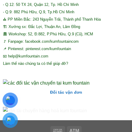
- Q.12: 50 TX 24, Quận 12, Tp. Hồ Chí Minh
- Q.9: 882 Phú Hữu, Q.9, Tp.Hồ Chí Minh
⛪ PP Miền Bắc: 243 Nguyễn Trãi, Thành phố Thanh Hóa
🏗 Xưởng sx: Đắc Lợi, Thuận An, Lâm Đồng
🏛 Workshop: 52, Đ.882, P.Phú Hữu, Q.9 (Cũ), HCM
🚩 Fanpage: facebook.com/kumfountaincom
📌 Pinterest: pinterest.com/kumfountain
📧 help@kumfountain.com
Làm thế nào chúng ta có thể giúp đỡ?
Đối tác vận đơn