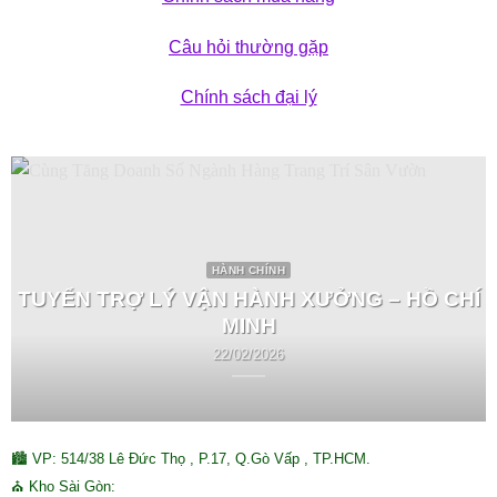
Câu hỏi thường gặp
Chính sách đại lý
HÀNH CHÍNH
TUYỂN TRỢ LÝ VẬN HÀNH XƯỞNG – HỒ CHÍ
MINH
22/02/2026
🏙 VP: 514/38 Lê Đức Thọ , P.17, Q.Gò Vấp , TP.HCM.
⛪ Kho Sài Gòn: