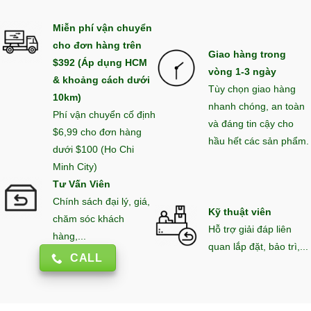
Miễn phí vận chuyển
cho đơn hàng trên
Giao hàng trong
$392 (Áp dụng HCM
vòng 1-3 ngày
& khoảng cách dưới
Tùy chọn giao hàng
10km)
nhanh chóng, an toàn
Phí vận chuyển cố định
và đáng tin cậy cho
$6,99 cho đơn hàng
hầu hết các sản phẩm.
dưới $100 (Ho Chi
Minh City)
Tư Vấn Viên
Chính sách đại lý, giá,
Kỹ thuật viên
chăm sóc khách
Hỗ trợ giải đáp liên
hàng,...
quan lắp đặt, bảo trì,...
CALL