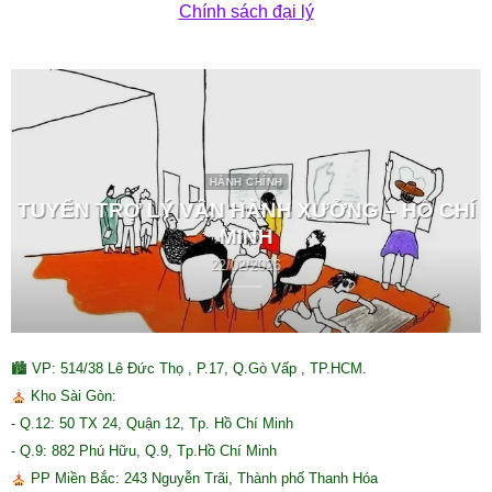
Chính sách đại lý
HÀNH CHÍNH
TUYỂN TRỢ LÝ VẬN HÀNH XƯỞNG – HỒ CHÍ
MINH
22/02/2026
🏙 VP: 514/38 Lê Đức Thọ , P.17, Q.Gò Vấp , TP.HCM.
Kho Sài Gòn:
- Q.12: 50 TX 24, Quận 12, Tp. Hồ Chí Minh
- Q.9: 882 Phú Hữu, Q.9, Tp.Hồ Chí Minh
PP Miền Bắc: 243 Nguyễn Trãi, Thành phố Thanh Hóa