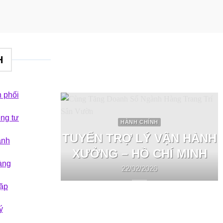
H
 phối
êng tư
HÀNH CHÍNH
TUYỂN TRỢ LÝ VẬN HÀNH
ành
XƯỞNG – HỒ CHÍ MINH
àng
22/02/2026
ặp
ý