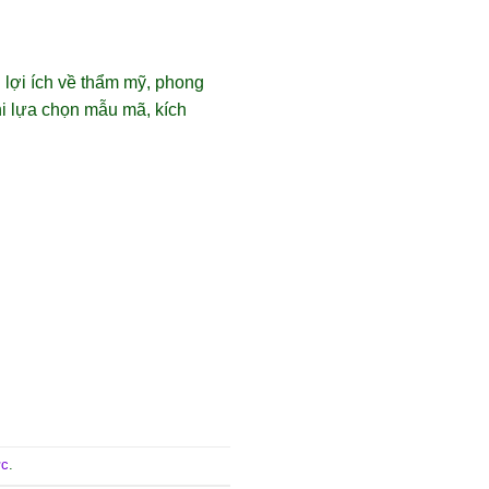
u lợi ích về thẩm mỹ, phong
hi lựa chọn mẫu mã, kích
ực
.