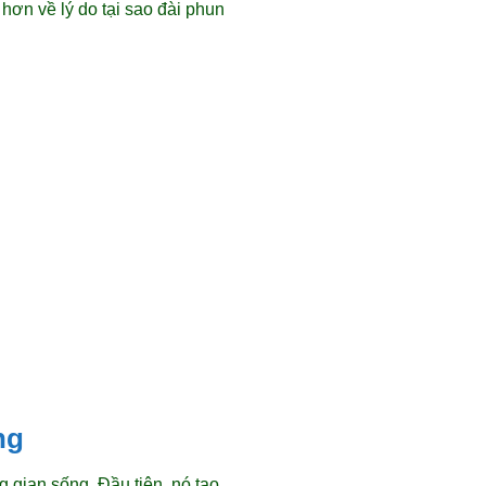
 hơn về lý do tại sao đài phun
ng
g gian sống. Đầu tiên, nó tạo