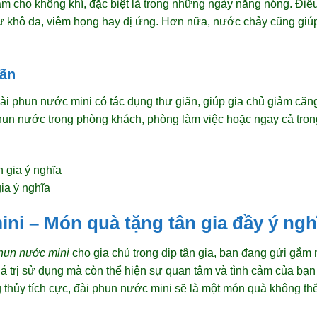
m cho không khí, đặc biệt là trong những ngày nắng nóng. Điều 
ư khô da, viêm họng hay dị ứng. Hơn nữa, nước chảy cũng giúp
iãn
i phun nước mini có tác dụng thư giãn, giúp gia chủ giảm căn
phun nước trong phòng khách, phòng làm việc hoặc ngay cả tron
ia ý nghĩa
ni – Món quà tặng tân gia đầy ý ngh
hun nước mini
cho gia chủ trong dịp tân gia, bạn đang gửi gắm 
iá trị sử dụng mà còn thể hiện sự quan tâm và tình cảm của b
 thủy tích cực, đài phun nước mini sẽ là một món quà không th