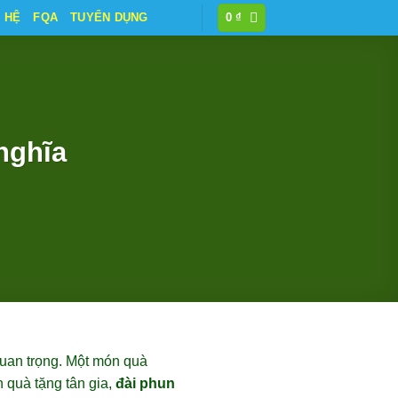
N HỆ
FQA
TUYỂN DỤNG
0
₫
nghĩa
quan trọng. Một món quà
 quà tặng tân gia,
đài phun