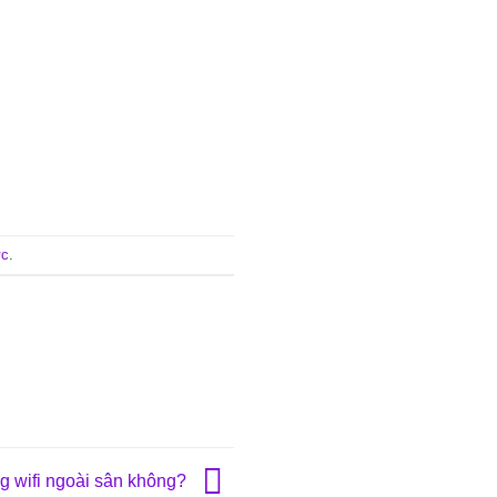
ực
.
 wifi ngoài sân không?