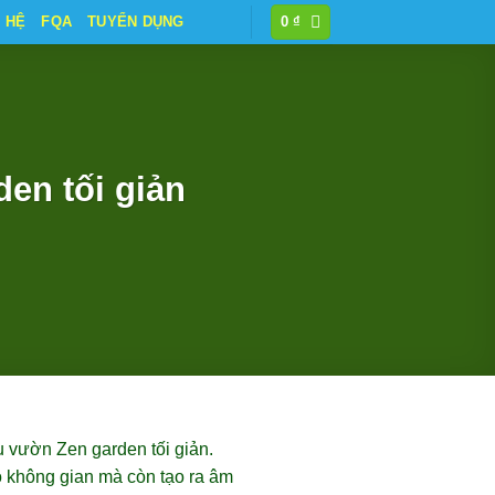
N HỆ
FQA
TUYỂN DỤNG
0
₫
en tối giản
u vườn Zen garden tối giản.
o không gian mà còn tạo ra âm