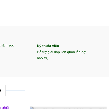
 chăm sóc
Kỹ thuật viên
Hỗ trợ giải đáp liên quan lắp đặt,
bảo trì,...
H
 phối