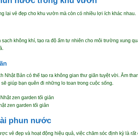
phun nước trong khu vườn
 lại vẻ đẹp cho khu vườn mà còn có nhiều lợi ích khác nhau.
 sạch không khí, tạo ra độ ẩm tự nhiên cho môi trường xung qu
ả.
iãn
 Nhật Bản có thể tạo ra không gian thư giãn tuyệt vời. Âm th
 sẽ giúp bạn quên đi những lo toan trong cuộc sống.
ật zen garden tối giản
ài phun nước
c vẻ đẹp và hoạt động hiệu quả, việc chăm sóc định kỳ là rất c