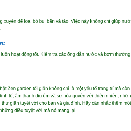
 xuyên để loại bỏ bụi bẩn và tảo. Việc này không chỉ giúp nướ
.
ớc
uôn hoạt động tốt. Kiểm tra các ống dẫn nước và bơm thường x
 Zen garden tối giản không chỉ là một yếu tố trang trí mà còn 
ế tinh tế, âm thanh dịu êm và sự hòa quyện với thiên nhiên, nh
n thư giãn tuyệt vời cho bạn và gia đình. Hãy cân nhắc thêm m
những điều tuyệt vời mà nó mang lại.