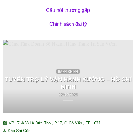
Câu hỏi thường gặp
Chính sách đại lý
HÀNH CHÍNH
TUYỂN TRỢ LÝ VẬN HÀNH XƯỞNG – HỒ CHÍ
MINH
22/02/2026
🏙 VP: 514/38 Lê Đức Thọ , P.17, Q.Gò Vấp , TP.HCM.
⛪ Kho Sài Gòn: