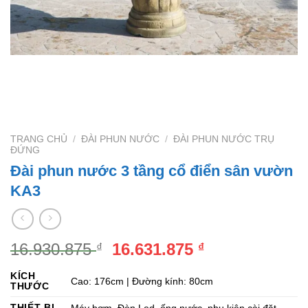
TRANG CHỦ
/
ĐÀI PHUN NƯỚC
/
ĐÀI PHUN NƯỚC TRỤ
ĐỨNG
Đài phun nước 3 tầng cổ điển sân vườn
KA3
Giá
Giá
16.930.875
16.631.875
₫
₫
gốc
hiện
KÍCH
là:
tại
Cao: 176cm | Đường kính: 80cm
THƯỚC
16.930.875 ₫.
là:
THIẾT BỊ
Máy bơm, Đèn Led, ống nước, phụ kiện cài đặt