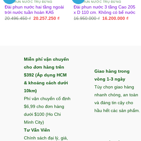
ĐÀI PHUN NƯỚC TRỤ ĐỨNG
ĐÀI PHUN NƯỚC TRỤ ĐỨNG
Đài phun nước hai tầng ngoài
Đài phun nước 3 tầng Cao 205
trời nước tuần hoàn KA5
x D 110 cm. Không có bể nước
Giá
Giá
Giá
Giá
20.496.450
₫
20.257.250
₫
16.950.000
₫
16.200.000
₫
gốc
hiện
gốc
hiện
là:
tại
là:
tại
20.496.450 ₫.
là:
16.950.000 ₫.
là:
20.257.250 ₫.
16.200
Miễn phí vận chuyển
cho đơn hàng trên
Giao hàng trong
$392 (Áp dụng HCM
vòng 1-3 ngày
& khoảng cách dưới
Tùy chọn giao hàng
10km)
nhanh chóng, an toàn
Phí vận chuyển cố định
và đáng tin cậy cho
$6,99 cho đơn hàng
hầu hết các sản phẩm.
dưới $100 (Ho Chi
Minh City)
Tư Vấn Viên
Chính sách đại lý, giá,