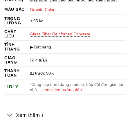
16.631.875 ₫.
MÀU SẮC
Granite Color
TRỌNG
≈ 95 kg
LƯỢNG
CHẤT
Glass Fiber Reinforced Concrete
LIỆU
TÌNH
▶ Đặt hàng
TRẠNG
GIAO
🕓 4 tuần
HÀNG
THANH
💵 trước 50%
TOÁN
“Cung cấp dưới dạng module, Lắp đặt đơn giản tại
LƯU Ý
nhà –
xem video hướng dẫn
”
Xem thêm ↓