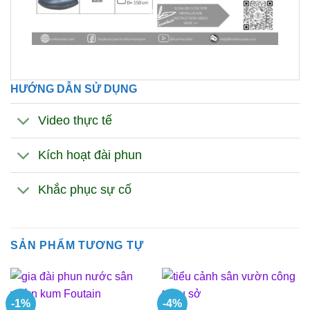
HƯỚNG DẪN SỬ DỤNG
Video thực tế
Kích hoạt đài phun
Khắc phục sự cố
SẢN PHẨM TƯƠNG TỰ
-1%
-4%