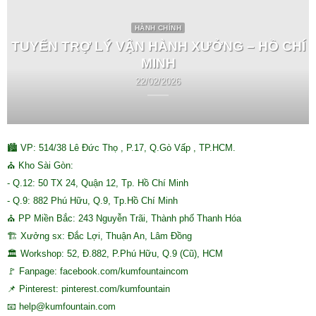
HÀNH CHÍNH
TUYỂN TRỢ LÝ VẬN HÀNH XƯỞNG – HỒ CHÍ
MINH
22/02/2026
🏙 VP: 514/38 Lê Đức Thọ , P.17, Q.Gò Vấp , TP.HCM.
⛪ Kho Sài Gòn:
- Q.12: 50 TX 24, Quận 12, Tp. Hồ Chí Minh
- Q.9: 882 Phú Hữu, Q.9, Tp.Hồ Chí Minh
⛪ PP Miền Bắc: 243 Nguyễn Trãi, Thành phố Thanh Hóa
🏗 Xưởng sx: Đắc Lợi, Thuận An, Lâm Đồng
🏛 Workshop: 52, Đ.882, P.Phú Hữu, Q.9 (Cũ), HCM
🚩 Fanpage: facebook.com/kumfountaincom
📌 Pinterest: pinterest.com/kumfountain
📧 help@kumfountain.com