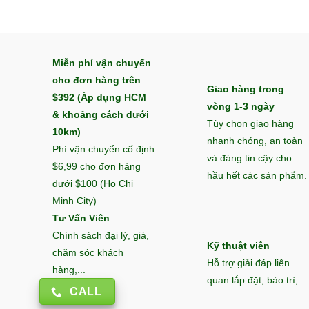
đến
20.257
22.800.000 ₫
Miễn phí vận chuyển
cho đơn hàng trên
Giao hàng trong
$392 (Áp dụng HCM
vòng 1-3 ngày
& khoảng cách dưới
Tùy chọn giao hàng
10km)
nhanh chóng, an toàn
Phí vận chuyển cố định
và đáng tin cậy cho
$6,99 cho đơn hàng
hầu hết các sản phẩm.
dưới $100 (Ho Chi
Minh City)
Tư Vấn Viên
Chính sách đại lý, giá,
Kỹ thuật viên
chăm sóc khách
Hỗ trợ giải đáp liên
hàng,...
quan lắp đặt, bảo trì,...
CALL