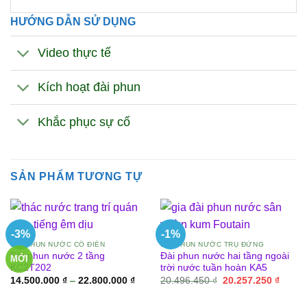
HƯỚNG DẪN SỬ DỤNG
Video thực tế
Kích hoạt đài phun
Khắc phục sự cố
SẢN PHẨM TƯƠNG TỰ
-3%
-1%
ĐÀI PHUN NƯỚC CỔ ĐIỂN
ĐÀI PHUN NƯỚC TRỤ ĐỨNG
Đài phun nước 2 tầng
Đài phun nước hai tầng ngoài
MỚI
KC2T202
trời nước tuần hoàn KA5
Khoảng
Giá
Giá
14.500.000
₫
–
22.800.000
₫
20.496.450
₫
20.257.250
₫
giá:
gốc
hiện
từ
là:
tại
14.500.000 ₫
20.496.450 ₫.
là: