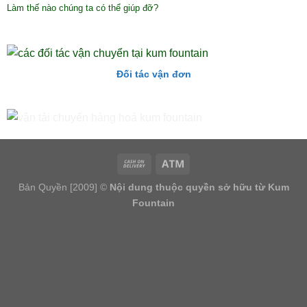
Làm thế nào chúng ta có thể giúp đỡ?
Đối tác vận đơn
Bản Quyền [2009] ©
Nội dung thuộc quyền sở hữu từ Kum
Fountain