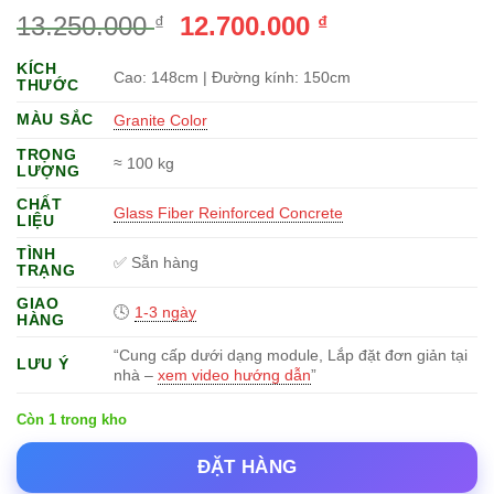
Giá
Giá
13.250.000
12.700.000
₫
₫
gốc
hiện
KÍCH
là:
tại
Cao: 148cm | Đường kính: 150cm
THƯỚC
13.250.000 ₫.
là:
MÀU SẮC
Granite Color
12.700.000 ₫.
TRỌNG
≈ 100 kg
LƯỢNG
CHẤT
Glass Fiber Reinforced Concrete
LIỆU
TÌNH
✅ Sẵn hàng
TRẠNG
GIAO
🕓
1-3 ngày
HÀNG
“Cung cấp dưới dạng module, Lắp đặt đơn giản tại
LƯU Ý
nhà –
xem video hướng dẫn
”
Còn 1 trong kho
ĐẶT HÀNG