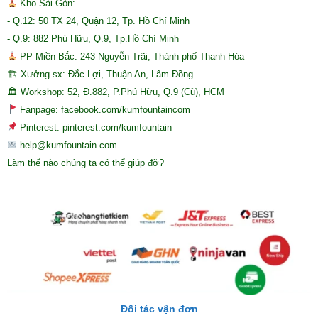
Kho Sài Gòn:
- Q.12: 50 TX 24, Quận 12, Tp. Hồ Chí Minh
- Q.9: 882 Phú Hữu, Q.9, Tp.Hồ Chí Minh
PP Miền Bắc: 243 Nguyễn Trãi, Thành phố Thanh Hóa
🏗 Xưởng sx: Đắc Lợi, Thuận An, Lâm Đồng
🏛 Workshop: 52, Đ.882, P.Phú Hữu, Q.9 (Cũ), HCM
Fanpage: facebook.com/kumfountaincom
Pinterest: pinterest.com/kumfountain
help@kumfountain.com
Làm thế nào chúng ta có thể giúp đỡ?
Đối tác vận đơn