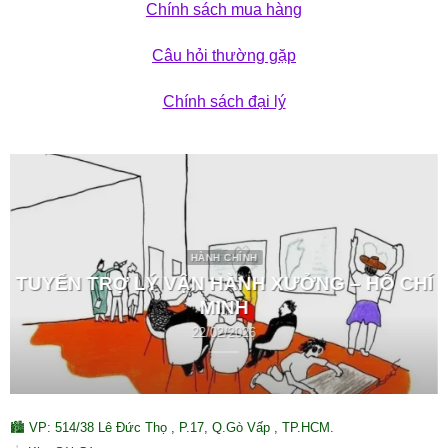
Chính sách mua hàng
Câu hỏi thường gặp
Chính sách đại lý
HÀNH CHÍNH
TUYỂN TRỢ LÝ VẬN HÀNH XƯỞNG – HỒ CHÍ
MINH
22/02/2026
🏙 VP: 514/38 Lê Đức Thọ , P.17, Q.Gò Vấp , TP.HCM.