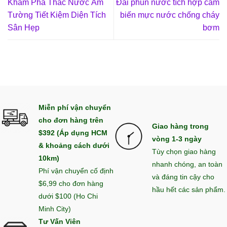
Khám Phá Thác Nước Âm
Đài phun nước tích hợp cảm
Tường Tiết Kiệm Diện Tích
biến mực nước chống cháy
Sân Hẹp
bơm
Miễn phí vận chuyển
cho đơn hàng trên
Giao hàng trong
$392 (Áp dụng HCM
vòng 1-3 ngày
& khoảng cách dưới
Tùy chọn giao hàng
10km)
nhanh chóng, an toàn
Phí vận chuyển cố định
và đáng tin cậy cho
$6,99 cho đơn hàng
hầu hết các sản phẩm.
dưới $100 (Ho Chi
Minh City)
Tư Vấn Viên