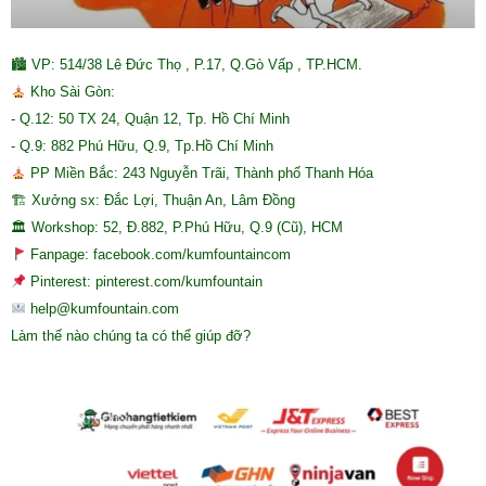
🏙 VP: 514/38 Lê Đức Thọ , P.17, Q.Gò Vấp , TP.HCM.
Kho Sài Gòn:
- Q.12: 50 TX 24, Quận 12, Tp. Hồ Chí Minh
- Q.9: 882 Phú Hữu, Q.9, Tp.Hồ Chí Minh
PP Miền Bắc: 243 Nguyễn Trãi, Thành phố Thanh Hóa
🏗 Xưởng sx: Đắc Lợi, Thuận An, Lâm Đồng
🏛 Workshop: 52, Đ.882, P.Phú Hữu, Q.9 (Cũ), HCM
Fanpage: facebook.com/kumfountaincom
Pinterest: pinterest.com/kumfountain
help@kumfountain.com
Làm thế nào chúng ta có thể giúp đỡ?