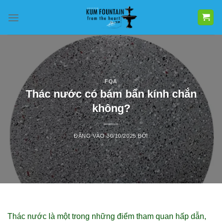
Bỏ
qua
nội
dung
FQA
Thác nước có bám bẩn kính chắn
không?
ĐĂNG VÀO
30/10/2025
BỞI
Thác nước là một trong những điểm tham quan hấp dẫn,