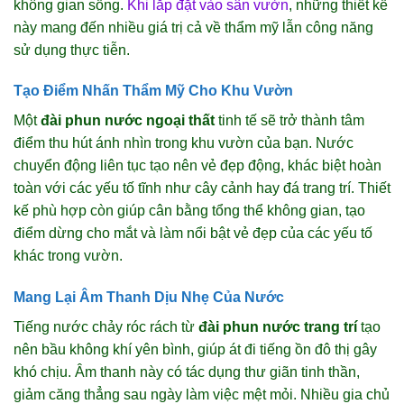
không gian sống.
Khi lắp đặt vào sân vườn
, những thiết kế
này mang đến nhiều giá trị cả về thẩm mỹ lẫn công năng
sử dụng thực tiễn.
Tạo Điểm Nhấn Thẩm Mỹ Cho Khu Vườn
Một
đài phun nước ngoại thất
tinh tế sẽ trở thành tâm
điểm thu hút ánh nhìn trong khu vườn của bạn. Nước
chuyển động liên tục tạo nên vẻ đẹp động, khác biệt hoàn
toàn với các yếu tố tĩnh như cây cảnh hay đá trang trí. Thiết
kế phù hợp còn giúp cân bằng tổng thể không gian, tạo
điểm dừng cho mắt và làm nổi bật vẻ đẹp của các yếu tố
khác trong vườn.
Mang Lại Âm Thanh Dịu Nhẹ Của Nước
Tiếng nước chảy róc rách từ
đài phun nước trang trí
tạo
nên bầu không khí yên bình, giúp át đi tiếng ồn đô thị gây
khó chịu. Âm thanh này có tác dụng thư giãn tinh thần,
giảm căng thẳng sau ngày làm việc mệt mỏi. Nhiều gia chủ