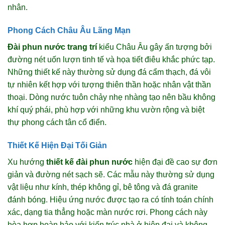
nhân.
Phong Cách Châu Âu Lãng Mạn
Đài phun nước trang trí
kiểu Châu Âu gây ấn tượng bởi
đường nét uốn lượn tinh tế và họa tiết điêu khắc phức tạp.
Những thiết kế này thường sử dụng đá cẩm thạch, đá vôi
tự nhiên kết hợp với tượng thiên thần hoặc nhân vật thần
thoại. Dòng nước tuôn chảy nhẹ nhàng tạo nên bầu không
khí quý phái, phù hợp với những khu vườn rộng và biệt
thự phong cách tân cổ điển.
Thiết Kế Hiện Đại Tối Giản
Xu hướng
thiết kế đài phun nước
hiện đại đề cao sự đơn
giản và đường nét sạch sẽ. Các mẫu này thường sử dụng
vật liệu như kính, thép không gỉ, bê tông và đá granite
đánh bóng. Hiệu ứng nước được tạo ra có tính toán chính
xác, dạng tia thẳng hoặc màn nước rơi. Phong cách này
hòa hợp hoàn hảo với kiến trúc nhà ở hiện đại và không