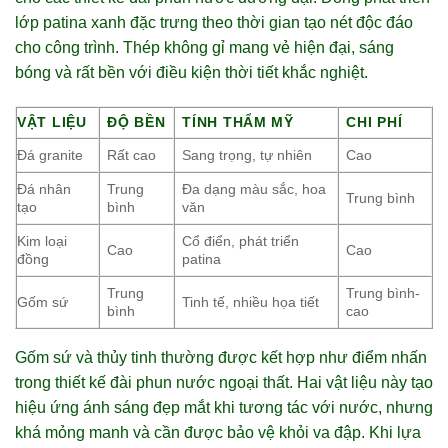
lớp patina xanh đặc trưng theo thời gian tạo nét độc đáo
cho công trình. Thép không gỉ mang vẻ hiện đại, sáng
bóng và rất bền với điều kiện thời tiết khắc nghiệt.
VẬT LIỆU
ĐỘ BỀN
TÍNH THẨM MỸ
CHI PHÍ
Đá granite
Rất cao
Sang trọng, tự nhiên
Cao
Đá nhân
Trung
Đa dạng màu sắc, hoa
Trung bình
tạo
bình
văn
Kim loại
Cổ điển, phát triển
Cao
Cao
đồng
patina
Trung
Trung bình-
Gốm sứ
Tinh tế, nhiều họa tiết
bình
cao
Gốm sứ và thủy tinh thường được kết hợp như điểm nhấn
trong thiết kế đài phun nước ngoại thất. Hai vật liệu này tạo
hiệu ứng ánh sáng đẹp mắt khi tương tác với nước, nhưng
khá mỏng manh và cần được bảo vệ khỏi va đập. Khi lựa