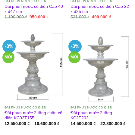
ĐÀI PHUN NƯỚC CỔ ĐIỂN
ĐÀI PHUN NƯỚC CỔ ĐIỂN
Đài phun nước cổ điển Cao 40
Đài phun nước cổ điển Cao 22
x d47 cm
x d25 cm
Giá
Giá
Giá
Giá
1.100.000
₫
950.000
₫
521.000
₫
490.000
₫
gốc
hiện
gốc
hiện
là:
tại
là:
tại
1.100.000 ₫.
là:
521.000 ₫.
là:
950.000 ₫.
490.000 ₫.
-3%
-3%
MỚI
MỚI
ĐÀI PHUN NƯỚC CỔ ĐIỂN
ĐÀI PHUN NƯỚC CỔ ĐIỂN
Đài phun nước 2 tầng chân cổ
Đài phun nước 2 tầng
điển KC02T155
KC2T202
Khoảng
Khoả
12.550.000
₫
–
16.600.000
₫
14.500.000
₫
–
22.800.000
₫
giá:
giá:
từ
từ