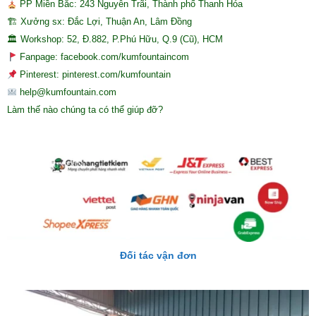
PP Miền Bắc: 243 Nguyễn Trãi, Thành phố Thanh Hóa
🏗 Xưởng sx: Đắc Lợi, Thuận An, Lâm Đồng
🏛 Workshop: 52, Đ.882, P.Phú Hữu, Q.9 (Cũ), HCM
Fanpage: facebook.com/kumfountaincom
Pinterest: pinterest.com/kumfountain
help@kumfountain.com
Làm thế nào chúng ta có thể giúp đỡ?
Đối tác vận đơn