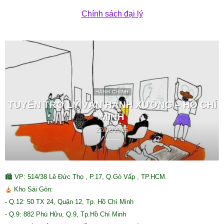
Chính sách đại lý
HÀNH CHÍNH
TUYỂN TRỢ LÝ VẬN HÀNH XƯỞNG – HỒ CHÍ
MINH
22/02/2026
🏙 VP: 514/38 Lê Đức Thọ , P.17, Q.Gò Vấp , TP.HCM.
Kho Sài Gòn:
- Q.12: 50 TX 24, Quận 12, Tp. Hồ Chí Minh
- Q.9: 882 Phú Hữu, Q.9, Tp.Hồ Chí Minh