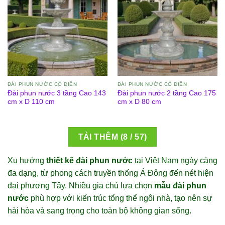
ĐÀI PHUN NƯỚC CỔ ĐIỂN
ĐÀI PHUN NƯỚC CỔ ĐIỂN
Đài phun nước 3 tầng Cao 143
Đài phun nước 2 tầng Cao 175
cm x D 110 cm
cm x D 80 cm
TẢI THÊM
(
8
/ 57)
Xu hướng
thiết kế đài phun nước
tại Việt Nam ngày càng
đa dạng, từ phong cách truyền thống Á Đông đến nét hiện
đại phương Tây. Nhiều gia chủ lựa chọn
mẫu đài phun
nước
phù hợp với kiến trúc tổng thể ngôi nhà, tạo nên sự
hài hòa và sang trọng cho toàn bộ không gian sống.