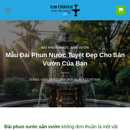
Bỏ
qua
nội
dung
ĐÀI PHUN NƯỚC SÂN VƯỜN
Mẫu Đài Phun Nước Tuyệt Đẹp Cho Sân
Vườn Của Bạn
ĐĂNG VÀO
24/05/2025
BỞI
KUM FOUNTAIN
Đài phun nước sân vườn
không đơn thuần là một vật