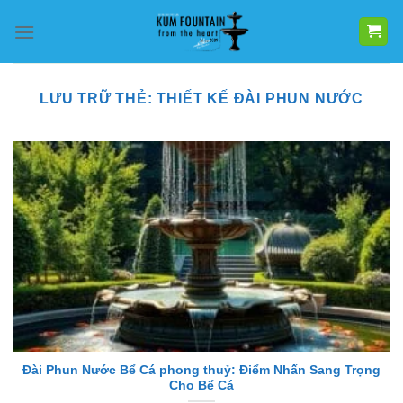
Bỏ
qua
nội
dung
LƯU TRỮ THẺ:
THIẾT KẾ ĐÀI PHUN NƯỚC
Đài Phun Nước Bể Cá phong thuỷ: Điểm Nhấn Sang Trọng
Cho Bể Cá