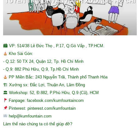
TUYỂN TRỢ LÝ VẬN HÀNH XƯỞNG – HỒ CHÍ
MINH
22/02/2026
🏙 VP: 514/38 Lê Đức Thọ , P.17, Q.Gò Vấp , TP.HCM.
Kho Sài Gòn:
- Q.12: 50 TX 24, Quận 12, Tp. Hồ Chí Minh
- Q.9: 882 Phú Hữu, Q.9, Tp.Hồ Chí Minh
PP Miền Bắc: 243 Nguyễn Trãi, Thành phố Thanh Hóa
🏗 Xưởng sx: Đắc Lợi, Thuận An, Lâm Đồng
🏛 Workshop: 52, Đ.882, P.Phú Hữu, Q.9 (Cũ), HCM
Fanpage: facebook.com/kumfountaincom
Pinterest: pinterest.com/kumfountain
help@kumfountain.com
Làm thế nào chúng ta có thể giúp đỡ?