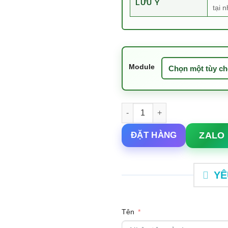
LƯU Ý
tại 
Module
Đài phun nước 3 tầng Cao 143
ZALO
ĐẶT HÀNG
YÊ
Tên