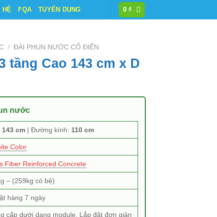
N HỆ
FQA
TUYỂN DỤNG
0
₫
C
/
ĐÀI PHUN NƯỚC CỔ ĐIỂN
3 tầng Cao 143 cm x D
hun nước
:
143 cm
| Đường kính:
110 cm
ite Color
s Fiber Reinforced Concrete
g – (259kg có bệ)
ặt hàng 7 ngày
g cấp dưới dạng module, Lắp đặt đơn giản