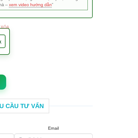
nhà –
xem video hướng dẫn
”
XÓA
 cm x D 110 cm số lượng
U CẦU TƯ VẤN
Email