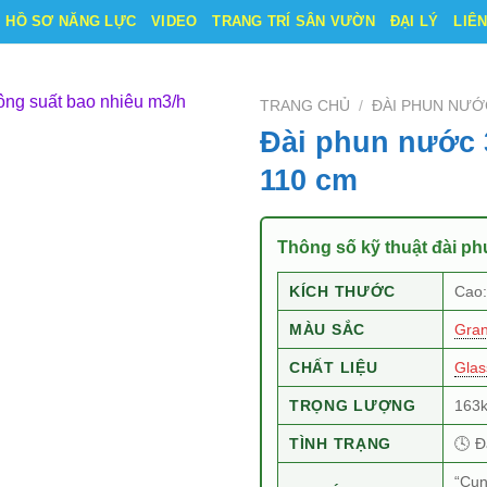
HỒ SƠ NĂNG LỰC
VIDEO
TRANG TRÍ SÂN VƯỜN
ĐẠI LÝ
LIÊ
TRANG CHỦ
/
ĐÀI PHUN NƯỚ
Đài phun nước 
110 cm
Thông số kỹ thuật đài p
KÍCH THƯỚC
Cao
MÀU SẮC
Gran
CHẤT LIỆU
Glas
TRỌNG LƯỢNG
163k
TÌNH TRẠNG
🕓 Đ
“Cun