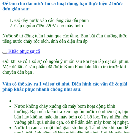
Để làm cho đài nước hồ cá hoạt động, bạn thực hiện 2 bước
đơn giản sau:
Đổ đầy nước vào các tầng của đài phun
Cấp nguồn điện 220V cho máy bơm
Nước sẽ tự động tuần hoàn qua các tầng. Bạn bắt đầu thưởng thức
tiếng nước chảy róc rách, ánh đèn điện ấm áp
Khắc phục sự cố
Đôi khi sẽ có 1 số sự cố ngoài ý muốn sau khi bạn lắp đặt đài phun.
Mặc dù tất cả sản phẩm đã được Kum Fountain kiểm tra trước khi
chuyển đến bạn .
Vẫn có thể xảy ra 1 vài sự cố nhỏ. Điển hình các vấn đề & giải
pháp khắc phục nhanh chóng như sau:
Nước không chảy xuống dù máy bơm hoạt động bình
thường: Bạn nên kiểm tra xem nguồn nước có nhiều cặn, bịu
bẩn hay không, mặc dù máy bơm có 1 bộ lọc. Tuy nhiện nếu
vướng phải quá nhiều cặn, có thể dẫn đến máy bơm bị nghẹt.
Nước bị cạn sau một thời gian sử dụng: Tất nhiên khi bạn để
ngoài trời, ánh nắng sẽ làm nước dần bốc hơi. Lời khuyên bạn