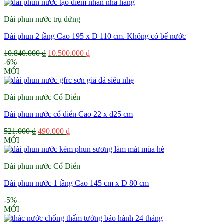
từ
16.100.000 ₫
Đài phun nước trụ đứng
đến
28.700.000 ₫
Đài phun 2 tầng Cao 195 x D 110 cm. Không có bể nước
Giá
Giá
10.840.000
₫
10.500.000
₫
gốc
hiện
-6%
là:
tại
MỚI
10.840.000 ₫.
là:
10.500.000 ₫.
Đài phun nước Cổ Điển
Đài phun nước cổ điển Cao 22 x d25 cm
Giá
Giá
521.000
₫
490.000
₫
gốc
hiện
MỚI
là:
tại
521.000 ₫.
là:
Đài phun nước Cổ Điển
490.000 ₫.
Đài phun nước 1 tầng Cao 145 cm x D 80 cm
-5%
MỚI