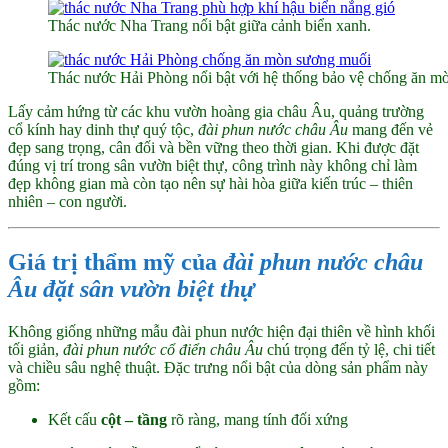
Thác nước Nha Trang nổi bật giữa cảnh biển xanh.
Thác nước Hải Phòng nổi bật với hệ thống bảo vệ chống ăn m
Lấy cảm hứng từ các khu vườn hoàng gia châu Âu, quảng trường
cổ kính hay dinh thự quý tộc,
đài phun nước châu Âu
mang đến vẻ
đẹp sang trọng, cân đối và bền vững theo thời gian. Khi được đặt
đúng vị trí trong sân vườn biệt thự, công trình này không chỉ làm
đẹp không gian mà còn tạo nên sự hài hòa giữa kiến trúc – thiên
nhiên – con người.
Giá trị thẩm mỹ của
đài phun nước châu
Âu đặt sân vườn biệt thự
Không giống những mẫu đài phun nước hiện đại thiên về hình khối
tối giản,
đài phun nước cổ điển châu Âu
chú trọng đến tỷ lệ, chi tiết
và chiều sâu nghệ thuật. Đặc trưng nổi bật của dòng sản phẩm này
gồm:
Kết cấu
cột – tầng
rõ ràng, mang tính đối xứng