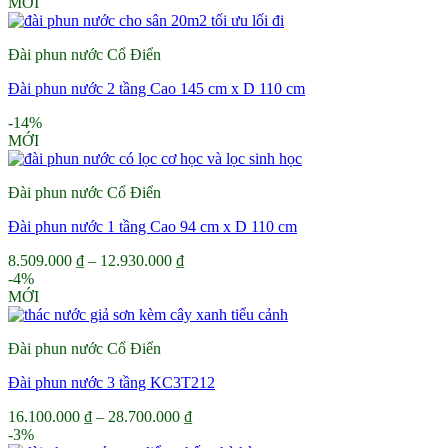
gốc
hiện
MỚI
là:
tại
13.250.000 ₫.
là:
Đài phun nước Cổ Điển
12.700.000 ₫.
Đài phun nước 2 tầng Cao 145 cm x D 110 cm
-14%
MỚI
Đài phun nước Cổ Điển
Đài phun nước 1 tầng Cao 94 cm x D 110 cm
Khoảng
8.509.000
₫
–
12.930.000
₫
giá:
-4%
từ
MỚI
8.509.000 ₫
đến
Đài phun nước Cổ Điển
12.930.000 ₫
Đài phun nước 3 tầng KC3T212
Khoảng
16.100.000
₫
–
28.700.000
₫
giá:
-3%