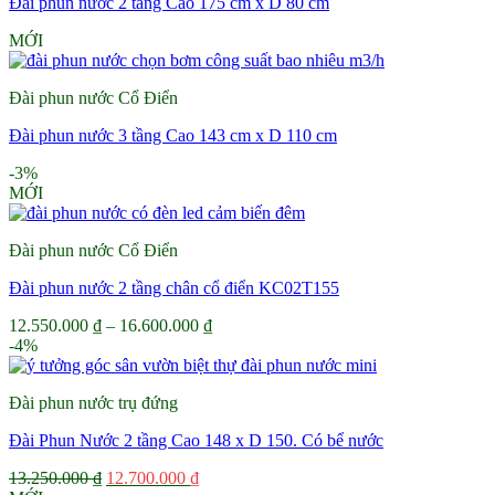
Đài phun nước 2 tầng Cao 175 cm x D 80 cm
MỚI
Đài phun nước Cổ Điển
Đài phun nước 3 tầng Cao 143 cm x D 110 cm
-3%
MỚI
Đài phun nước Cổ Điển
Đài phun nước 2 tầng chân cổ điển KC02T155
Khoảng
12.550.000
₫
–
16.600.000
₫
giá:
-4%
từ
12.550.000 ₫
Đài phun nước trụ đứng
đến
16.600.000 ₫
Đài Phun Nước 2 tầng Cao 148 x D 150. Có bể nước
Giá
Giá
13.250.000
₫
12.700.000
₫