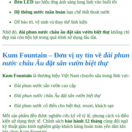
Đèn LED
tạo hiệu ứng ánh sáng lung linh vào buổi tối
Hệ thống nước tuần hoàn
hạn chế thất thoát nước
Dễ bảo trì, vệ sinh và thay thế linh kiện
Nhờ đó,
đài phun nước châu âu đặt sân vườn biệt thự
không chỉ
đẹp mà còn tiện lợi trong quá trình sử dụng lâu dài.
Kum Fountain – Đơn vị uy tín về
đài phun
nước châu Âu đặt sân vườn biệt thự
Kum Fountain
là thương hiệu Việt Nam chuyên sâu trong lĩnh vực:
Đài phun nước sân vườn cao cấp
Đài phun nước châu Âu đặt sân vườn biệt thự
Đài phun nước cổ điển cho biệt thự, resort, khách sạn
Mỗi sản phẩm đều được nghiên cứu kỹ về tỷ lệ, phong cách và điều
kiện sử dụng thực tế. Chính sách
bảo hành 12 tháng
cùng đội ngũ
kỹ thuật giàu kinh nghiệm giúp khách hàng hoàn toàn yên tâm khi
lựa chọn Kum Fountain.