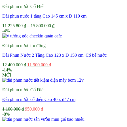
Đài phun nước Cổ Điển
Đài phun nước 1 tầng Cao 145 cm x D 110 cm
Khoảng
11.225.800
₫
–
15.800.000
₫
giá:
-4%
từ
11.225.800 ₫
Đài phun nước trụ đứng
đến
15.800.000 ₫
Đài Phun Nước 2 Tầng Cao 123 x D 150 cm. Có bể nước
Giá
Giá
12.400.000
₫
11.900.000
₫
gốc
hiện
-14%
là:
tại
MỚI
12.400.000 ₫.
là:
11.900.000 ₫.
Đài phun nước Cổ Điển
Đài phun nước cổ điển Cao 40 x d47 cm
Giá
Giá
1.100.000
₫
950.000
₫
gốc
hiện
-8%
là:
tại
1.100.000 ₫.
là: