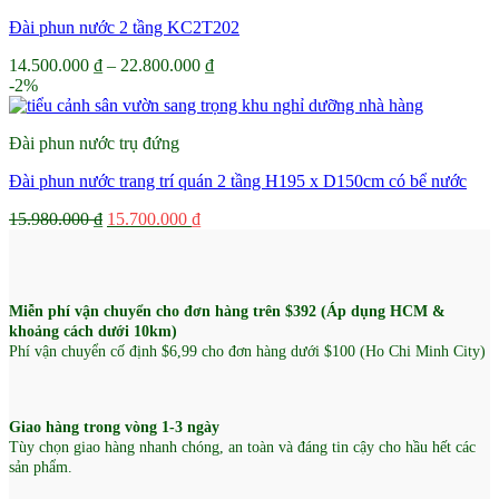
Đài phun nước 2 tầng KC2T202
Khoảng
14.500.000
₫
–
22.800.000
₫
giá:
-2%
từ
14.500.000 ₫
Đài phun nước trụ đứng
đến
22.800.000 ₫
Đài phun nước trang trí quán 2 tầng H195 x D150cm có bể nước
Giá
Giá
15.980.000
₫
15.700.000
₫
gốc
hiện
là:
tại
15.980.000 ₫.
là:
15.700.000 ₫.
Miễn phí vận chuyển cho đơn hàng trên $392 (Áp dụng HCM &
khoảng cách dưới 10km)
Phí vận chuyển cố định $6,99 cho đơn hàng dưới $100 (Ho Chi Minh City)
Giao hàng trong vòng 1-3 ngày
Tùy chọn giao hàng nhanh chóng, an toàn và đáng tin cậy cho hầu hết các
sản phẩm.