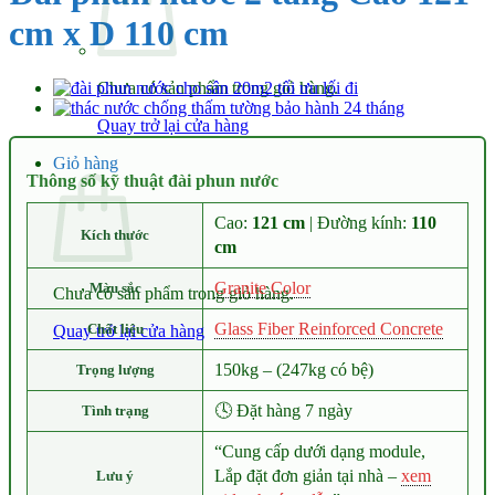
cm x D 110 cm
Chưa có sản phẩm trong giỏ hàng.
Quay trở lại cửa hàng
Giỏ hàng
Thông số kỹ thuật đài phun nước
Cao:
121 cm
| Đường kính:
110
Kích thước
cm
Granite Color
Màu sắc
Chưa có sản phẩm trong giỏ hàng.
Glass Fiber Reinforced Concrete
Chất liệu
Quay trở lại cửa hàng
150kg – (247kg có bệ)
Trọng lượng
🕓 Đặt hàng 7 ngày
Tình trạng
“Cung cấp dưới dạng module,
Lắp đặt đơn giản tại nhà –
xem
Lưu ý