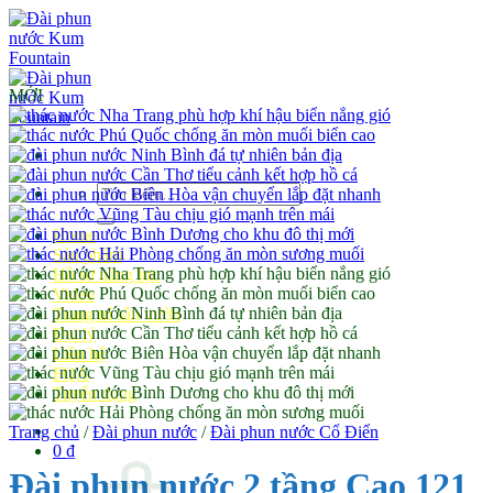
Bỏ
qua
nội
dung
MỚI
Tìm
kiếm:
Home
Sản phẩm
Hồ sơ năng lực
Video
Trang trí sân vườn
Đại lý
Liên hệ
FQA
Tuyển dụng
Trang chủ
/
Đài phun nước
/
Đài phun nước Cổ Điển
0
₫
Đài phun nước 2 tầng Cao 121