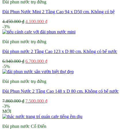
Đài phun nước trụ đứng
950.000 ₫.
Đài Phun Nước Mini 2 Tầng Cao 94 x D50 cm. Không có bệ
Giá
Giá
4.450.000
₫
4.100.000
₫
gốc
hiện
-3%
là:
tại
4.450.000 ₫.
là:
Đài phun nước trụ đứng
4.100.000 ₫.
Đài phun nước 2 Tầng Cao 123 x D 80 cm. Không có bể nước
Giá
Giá
6.940.000
₫
6.700.000
₫
gốc
hiện
-5%
là:
tại
6.940.000 ₫.
là:
Đài phun nước trụ đứng
6.700.000 ₫.
Đài Phun Nước 2 Tầng Cao 148 x D 80 cm. Không có bể nước
Giá
Giá
7.860.000
₫
7.500.000
₫
gốc
hiện
-3%
là:
tại
MỚI
7.860.000 ₫.
là:
7.500.000 ₫.
Đài phun nước Cổ Điển