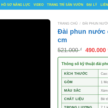
HỒ SƠ NĂNG LỰC
VIDEO
TRANG TRÍ SÂN VƯỜN
ĐẠI LÝ
LIÊ
TRANG CHỦ
/
ĐÀI PHUN NƯỚ
Đài phun nước 
cm
Giá
521.000
490.000
₫
gốc
là:
Thông số kỹ thuật đài p
521.000 
KÍCH THƯỚC
Cao
GỒM
1 Mo
MÀU SẮC
Xám 
CHẤT LIỆU
Bê t
TRỌNG LƯỢNG
7.1 