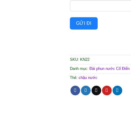
GỬI ĐI
SKU:
KN22
Danh mục:
Đài phun nước Cổ Điển
Thẻ:
chậu nước