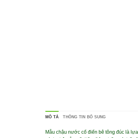
1 tầng
XEM
MÔ TẢ
THÔNG TIN BỔ SUNG
Mẫu chậu nước cổ điển bê tông đúc là lựa