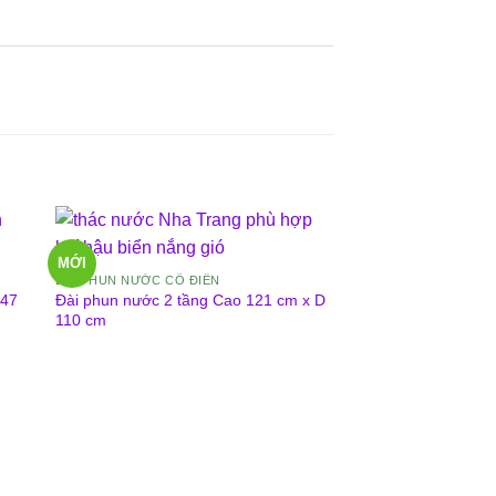
MỚI
MỚI
ĐÀI PHUN NƯỚC CỔ ĐIỂN
d47
Đài phun nước 2 tầng Cao 121 cm x D
110 cm