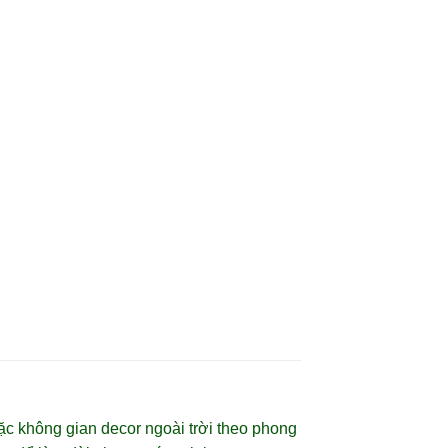
4 tầng
XEM
ặc không gian decor ngoài trời theo phong