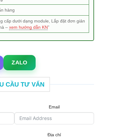
ẵn hàng
g cấp dưới dạng module, Lắp đặt đơn giản
nhà –
xem hướng dẫn KN
”
 x d25 cm số lượng
ZALO
U CẦU TƯ VẤN
Email
Địa chỉ