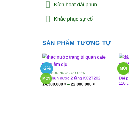
Kích hoạt đài phun
Khắc phục sự cố
SẢN PHẨM TƯƠNG TỰ
-3%
MỚI
ĐÀI PHUN NƯỚC CỔ ĐIỂN
ĐÀI 
Đài p
Đài phun nước 2 tầng KC2T202
MỚI
110 
Khoảng
14.500.000
₫
–
22.800.000
₫
giá:
từ
14.500.000 ₫
đến
22.800.000 ₫