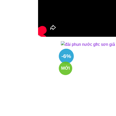
-6%
MỚI