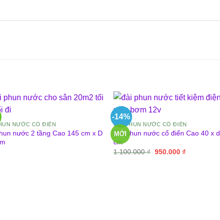
-14%
PHUN NƯỚC CỔ ĐIỂN
ĐÀI PHUN NƯỚC CỔ ĐIỂN
hun nước 2 tầng Cao 145 cm x D
Đài phun nước cổ điển Cao 40 x 
MỚI
cm
cm
Giá
Giá
1.100.000
₫
950.000
₫
gốc
hiện
là:
tại
1.100.000 ₫.
là:
950.000 ₫.