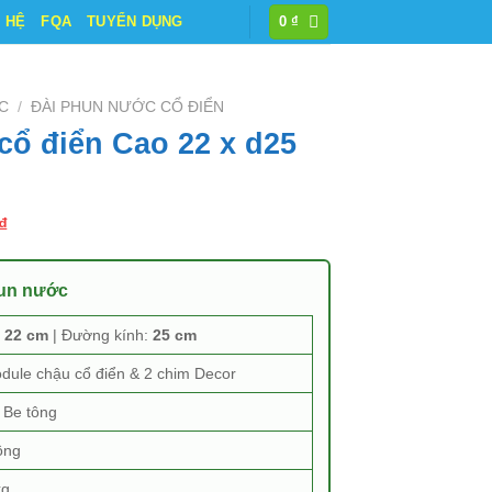
N HỆ
FQA
TUYỂN DỤNG
0
₫
C
/
ĐÀI PHUN NƯỚC CỔ ĐIỂN
cổ điển Cao 22 x d25
Giá
₫
hiện
tại
hun nước
₫.
là:
490.000 ₫.
:
22 cm
| Đường kính:
25 cm
dule chậu cổ điển & 2 chim Decor
Be tông
ông
kg