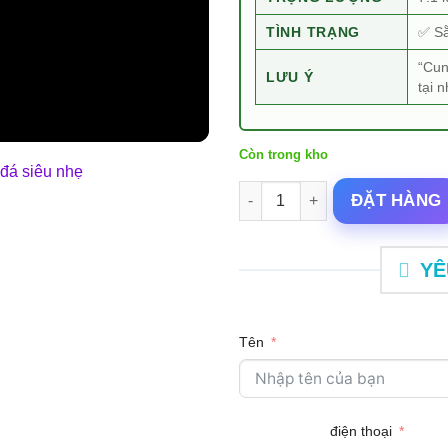
TÌNH TRẠNG
✅ S
“Cun
LƯU Ý
tại 
Còn trong kho
Đài phun nước cổ điển Cao 22
ĐẶT HÀNG
YÊ
Tên
điện thoại