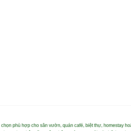
2 tầng
3 tầng
XEM
XEM
 chọn phù hợp cho sân vườn, quán café, biệt thự, homestay ho