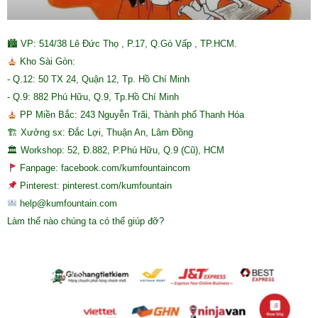
🏙 VP: 514/38 Lê Đức Thọ , P.17, Q.Gò Vấp , TP.HCM.
Kho Sài Gòn:
- Q.12: 50 TX 24, Quận 12, Tp. Hồ Chí Minh
- Q.9: 882 Phú Hữu, Q.9, Tp.Hồ Chí Minh
PP Miền Bắc: 243 Nguyễn Trãi, Thành phố Thanh Hóa
🏗 Xưởng sx: Đắc Lợi, Thuận An, Lâm Đồng
🏛 Workshop: 52, Đ.882, P.Phú Hữu, Q.9 (Cũ), HCM
Fanpage: facebook.com/kumfountaincom
Pinterest: pinterest.com/kumfountain
help@kumfountain.com
Làm thế nào chúng ta có thể giúp đỡ?