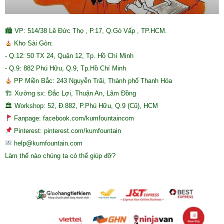
🏙 VP: 514/38 Lê Đức Thọ , P.17, Q.Gò Vấp , TP.HCM.
Kho Sài Gòn:
- Q.12: 50 TX 24, Quận 12, Tp. Hồ Chí Minh
- Q.9: 882 Phú Hữu, Q.9, Tp.Hồ Chí Minh
PP Miền Bắc: 243 Nguyễn Trãi, Thành phố Thanh Hóa
🏗 Xưởng sx: Đắc Lợi, Thuận An, Lâm Đồng
🏛 Workshop: 52, Đ.882, P.Phú Hữu, Q.9 (Cũ), HCM
Fanpage: facebook.com/kumfountaincom
Pinterest: pinterest.com/kumfountain
help@kumfountain.com
Làm thế nào chúng ta có thể giúp đỡ?