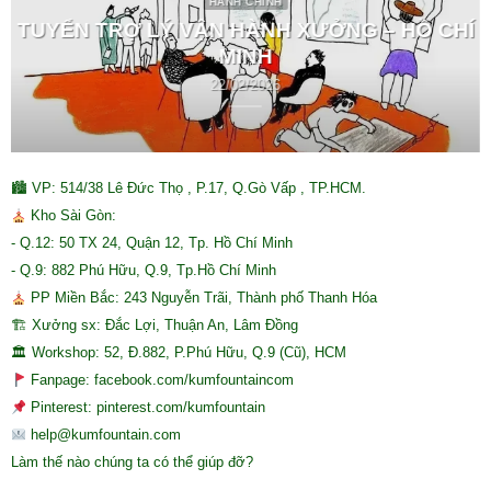
HÀNH CHÍNH
TUYỂN TRỢ LÝ VẬN HÀNH XƯỞNG – HỒ CHÍ
MINH
22/02/2026
🏙 VP: 514/38 Lê Đức Thọ , P.17, Q.Gò Vấp , TP.HCM.
Kho Sài Gòn:
- Q.12: 50 TX 24, Quận 12, Tp. Hồ Chí Minh
- Q.9: 882 Phú Hữu, Q.9, Tp.Hồ Chí Minh
PP Miền Bắc: 243 Nguyễn Trãi, Thành phố Thanh Hóa
🏗 Xưởng sx: Đắc Lợi, Thuận An, Lâm Đồng
🏛 Workshop: 52, Đ.882, P.Phú Hữu, Q.9 (Cũ), HCM
Fanpage: facebook.com/kumfountaincom
Pinterest: pinterest.com/kumfountain
help@kumfountain.com
Làm thế nào chúng ta có thể giúp đỡ?