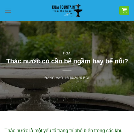
Bỏ
qua
nội
dung
FQA
Thác nước có cần bể ngầm hay bể nổi?
ĐĂNG VÀO
16/10/2025
BỞI
Thác nước là một yếu tố trang trí phổ biến trong các khu