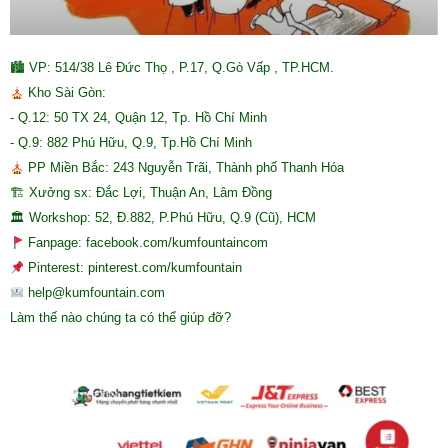
🏙 VP: 514/38 Lê Đức Thọ , P.17, Q.Gò Vấp , TP.HCM.
Kho Sài Gòn:
- Q.12: 50 TX 24, Quận 12, Tp. Hồ Chí Minh
- Q.9: 882 Phú Hữu, Q.9, Tp.Hồ Chí Minh
PP Miền Bắc: 243 Nguyễn Trãi, Thành phố Thanh Hóa
🏗 Xưởng sx: Đắc Lợi, Thuận An, Lâm Đồng
🏛 Workshop: 52, Đ.882, P.Phú Hữu, Q.9 (Cũ), HCM
Fanpage: facebook.com/kumfountaincom
Pinterest: pinterest.com/kumfountain
help@kumfountain.com
Làm thế nào chúng ta có thể giúp đỡ?