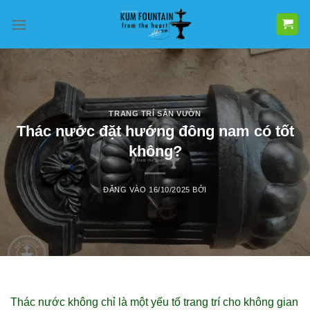
Bỏ
qua
nội
dung
TRANG TRÍ SÂN VƯỜN
Thác nước đặt hướng đông nam có tốt
không?
ĐĂNG VÀO
16/10/2025
BỞI
Thác nước không chỉ là một yếu tố trang trí cho không gian