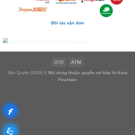
Đối tác vận đơn
Bản Quyền [2009] ©
Nội dung thuộc quyền sở hữu từ Kum
Fountain