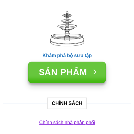
Khám phá bộ sưu tập
SẢN PHẨM
CHÍNH SÁCH
Chính sách nhà phân phối