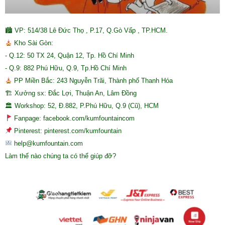
🏙 VP: 514/38 Lê Đức Thọ , P.17, Q.Gò Vấp , TP.HCM.
Kho Sài Gòn:
- Q.12: 50 TX 24, Quận 12, Tp. Hồ Chí Minh
- Q.9: 882 Phú Hữu, Q.9, Tp.Hồ Chí Minh
PP Miền Bắc: 243 Nguyễn Trãi, Thành phố Thanh Hóa
🏗 Xưởng sx: Đắc Lợi, Thuận An, Lâm Đồng
🏛 Workshop: 52, Đ.882, P.Phú Hữu, Q.9 (Cũ), HCM
Fanpage: facebook.com/kumfountaincom
Pinterest: pinterest.com/kumfountain
help@kumfountain.com
Làm thế nào chúng ta có thể giúp đỡ?