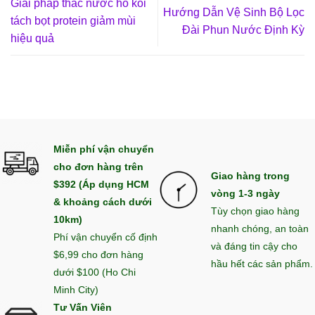
Giải pháp thác nước hồ koi
Hướng Dẫn Vệ Sinh Bộ Lọc
tách bọt protein giảm mùi
Đài Phun Nước Định Kỳ
hiệu quả
Miễn phí vận chuyển
cho đơn hàng trên
Giao hàng trong
$392 (Áp dụng HCM
vòng 1-3 ngày
& khoảng cách dưới
Tùy chọn giao hàng
10km)
nhanh chóng, an toàn
Phí vận chuyển cố định
và đáng tin cậy cho
$6,99 cho đơn hàng
hầu hết các sản phẩm.
dưới $100 (Ho Chi
Minh City)
Tư Vấn Viên