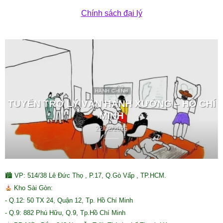
Chính sách đại lý
HÀNH CHÍNH
TUYỂN TRỢ LÝ VẬN HÀNH XƯỞNG – HỒ CHÍ
MINH
22/02/2026
🏙 VP: 514/38 Lê Đức Thọ , P.17, Q.Gò Vấp , TP.HCM.
Kho Sài Gòn:
- Q.12: 50 TX 24, Quận 12, Tp. Hồ Chí Minh
- Q.9: 882 Phú Hữu, Q.9, Tp.Hồ Chí Minh