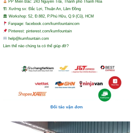
PP Miền Bắc: 243 Nguyễn Trãi, Thành phố Thanh Hóa
🏗 Xưởng sx: Đắc Lợi, Thuận An, Lâm Đồng
🏛 Workshop: 52, Đ.882, P.Phú Hữu, Q.9 (Cũ), HCM
Fanpage: facebook.com/kumfountaincom
Pinterest: pinterest.com/kumfountain
help@kumfountain.com
Làm thế nào chúng ta có thể giúp đỡ?
Đối tác vận đơn