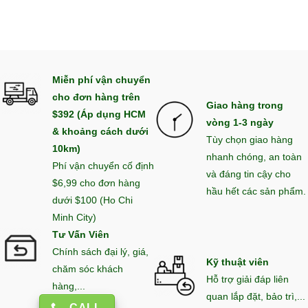
Miễn phí vận chuyển
cho đơn hàng trên
Giao hàng trong
$392 (Áp dụng HCM
vòng 1-3 ngày
& khoảng cách dưới
Tùy chọn giao hàng
10km)
nhanh chóng, an toàn
Phí vận chuyển cố định
và đáng tin cậy cho
$6,99 cho đơn hàng
hầu hết các sản phẩm.
dưới $100 (Ho Chi
Minh City)
Tư Vấn Viên
Chính sách đại lý, giá,
Kỹ thuật viên
chăm sóc khách
Hỗ trợ giải đáp liên
hàng,...
quan lắp đặt, bảo trì,...
CALL