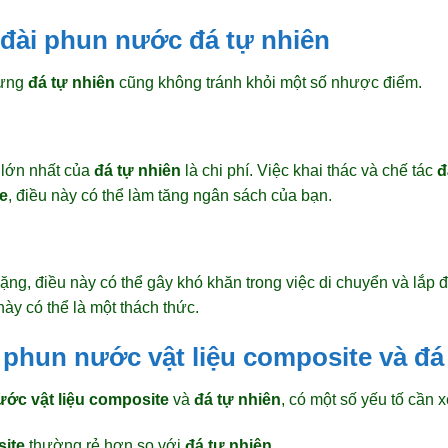
đài phun nước đá tự nhiên
hưng
đá tự nhiên
cũng không tránh khỏi một số nhược điểm.
 lớn nhất của
đá tự nhiên
là chi phí. Việc khai thác và chế tác
đ
te
, điều này có thể làm tăng ngân sách của bạn.
ặng, điều này có thể gây khó khăn trong việc di chuyển và lắp 
 này có thể là một thách thức.
 phun nước vật liệu composite và đá
ước vật liệu composite
và
đá tự nhiên
, có một số yếu tố cần 
site
thường rẻ hơn so với
đá tự nhiên
.