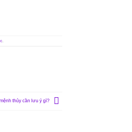
ực
.
mệnh thủy cần lưu ý gì?