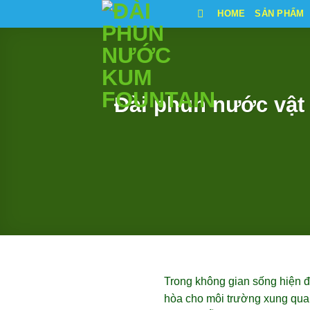
Bỏ
HOME
SẢN PHẨM
qua
nội
dung
Đài phun nước vật 
Trong không gian sống hiện đạ
hòa cho môi trường xung quan