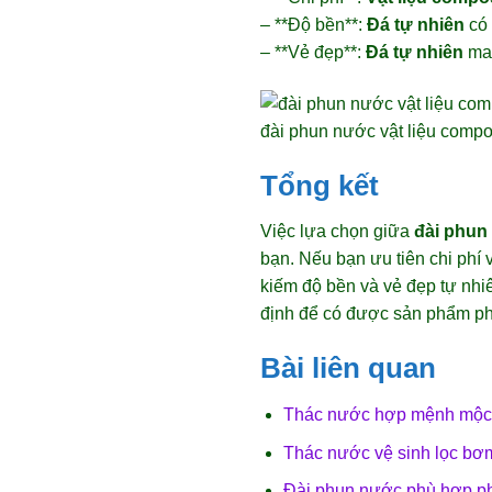
– **Độ bền**:
Đá tự nhiên
có 
– **Vẻ đẹp**:
Đá tự nhiên
man
đài phun nước vật liệu compo
Tổng kết
Việc lựa chọn giữa
đài phun
bạn. Nếu bạn ưu tiên chi phí 
kiếm độ bền và vẻ đẹp tự nhi
định để có được sản phẩm ph
Bài liên quan
Thác nước hợp mệnh mộc 
Thác nước vệ sinh lọc bơm 
Đài phun nước phù hợp p