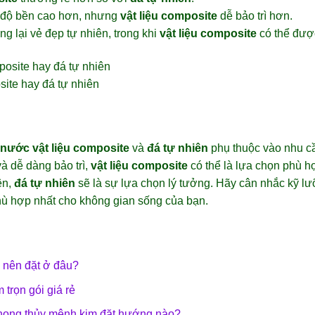
độ bền cao hơn, nhưng
vật liệu composite
dễ bảo trì hơn.
g lại vẻ đẹp tự nhiên, trong khi
vật liệu composite
có thể được
site hay đá tự nhiên
 nước vật liệu composite
và
đá tự nhiên
phụ thuộc vào nhu cầ
và dễ dàng bảo trì,
vật liệu composite
có thể là lựa chọn phù h
ên,
đá tự nhiên
sẽ là sự lựa chọn lý tưởng. Hãy cân nhắc kỹ lư
ù hợp nhất cho không gian sống của bạn.
nên đặt ở đâu?
trọn gói giá rẻ
hong thủy mệnh kim đặt hướng nào?