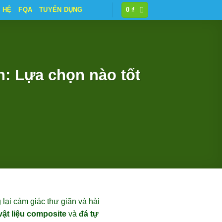
N HỆ
FQA
TUYỂN DỤNG
0
₫
n: Lựa chọn nào tốt
 lại cảm giác thư giãn và hài
vật liệu composite
và
đá tự