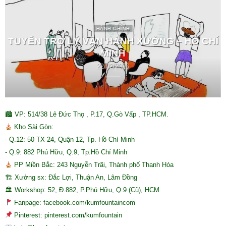
HÀNH CHÍNH
TUYỂN TRỢ LÝ VẬN HÀNH XƯỞNG – HỒ CHÍ
MINH
22/02/2026
🏙 VP: 514/38 Lê Đức Thọ , P.17, Q.Gò Vấp , TP.HCM.
Kho Sài Gòn:
- Q.12: 50 TX 24, Quận 12, Tp. Hồ Chí Minh
- Q.9: 882 Phú Hữu, Q.9, Tp.Hồ Chí Minh
PP Miền Bắc: 243 Nguyễn Trãi, Thành phố Thanh Hóa
🏗 Xưởng sx: Đắc Lợi, Thuận An, Lâm Đồng
🏛 Workshop: 52, Đ.882, P.Phú Hữu, Q.9 (Cũ), HCM
Fanpage: facebook.com/kumfountaincom
Pinterest: pinterest.com/kumfountain